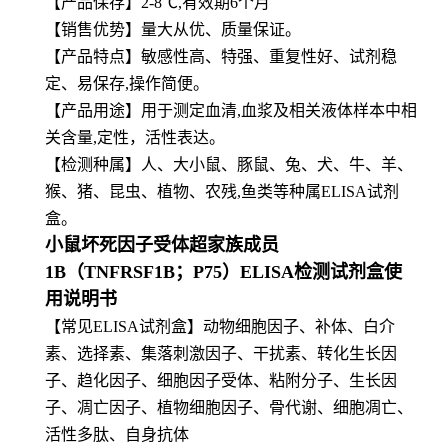
【产品保存】2-8℃,有效期6个月
【
销售优势】量大从优、质量保证。
【产品特点】敏感性高、特强、重复性好、试剂稳
定、易保存,操作简便。
【
产品用途】用于测定血清,血浆及相关液体样本中相
关含量,定性，活性表达。
【
检测种属】人、大小鼠、豚鼠、兔、犬、牛、羊、
猴、猪、昆虫、植物、农残,鱼类等种属ELISA试剂
盒。
小鼠坏死因子受体超家族成员
1B（TNFRSF1B；P75）ELISA检测试剂盒使
用说明书
【常见ELISA试剂盒】动物细胞因子、补体、白介
素、选择素、集落刺激因子、干扰素、转化生长因
子、趋化因子、细胞因子受体、粘附分子、生长因
子、凋亡因子、植物细胞因子、骨代谢、细胞凋亡、
活性多肽、自身抗体