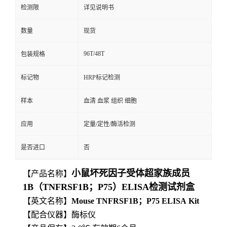
检测限
详见说明书
数量
现货
96T/48T
包装规格
标记物
HRP标记检测
样本
血清 血浆 组织 细胞
应用
定量/定性/酶活检测
是否进口
否
小鼠坏死因子受体超家族成员
【产品名称】
1B（TNFRSF1B；P75）ELISA检测试剂盒
【英文名称】
Mouse
TNFRSF1B；P75
ELISA
Kit
【
配合仪器】酶标仪