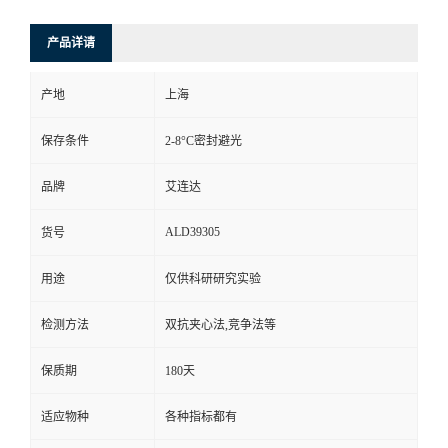
产品详请
产地
上海
保存条件
2-8°C密封避光
品牌
艾连达
ALD39305
货号
用途
仅供科研研究实验
检测方法
双抗夹心法,竞争法等
保质期
180天
适应物种
各种指标都有