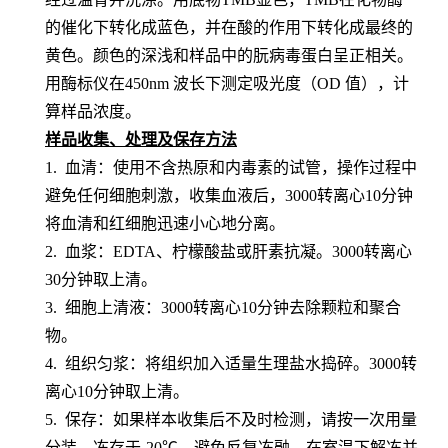
的催化下转化成蓝色，并在酸的作用下转化成最终的
黄色。颜色的深浅和样品中的
朊病毒蛋白
呈
正相关。
用酶标仪在
450nm 波长下测定吸光度（OD 值），计
算样品浓度。
样品收集、处理及保存方法
1. 血清：使用不含热原和内毒素的试管，操作过程中
避免任何细胞刺激，收集血液后，3000转离心10分钟
将血清和红细胞迅速小心地分离。
2. 血浆：EDTA、柠檬酸盐或肝素抗凝。3000转离心
30分钟取上清。
3. 细胞上清液：3000转离心10分钟去除颗粒和聚合
物。
4. 组织匀浆：将组织加入适量生理盐水捣碎。3000转
离心10分钟取上清。
5. 保存：如果样本收集后不及时检测，请按一次用量
分装，冻存于-20℃，避免反复冻融，在室温下解冻并