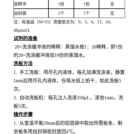
说明书
1份
1份
无
自封袋
1个
1个
无
注：标准品（
S0-S5）浓度
依次
为：
0、3、6、12、24、
4
8
μ
mol/L
试剂的准备
20×洗涤缓冲液的稀释：蒸馏水按1：20稀释，即1份
的20×洗涤缓冲液加19份的蒸馏水。
洗板方法
1.
手工洗板：甩尽孔内液体，每孔加满洗涤液，静置
1min后甩尽孔内液体，在吸水纸上拍干，如此洗板5
次。
2.
自动洗板机：每孔注入洗液
350μL，浸泡1min，洗
板5次。
操作步骤
1.
从室温平衡
20min后的铝箔袋中取出所需板条，剩
余板条用自封袋密封放回4℃。