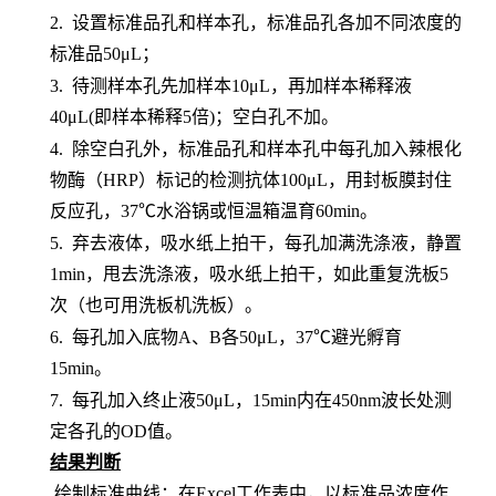
2.
设置标准品孔和样本孔
，标准品孔各加不同浓度的
标准品
50μL；
3.
待测样本孔先加
样本
10μL，再
加样本稀释液
4
0μL
(即样本稀释5倍)
；
空白孔不加。
4.
除空白孔外，
标准品孔和样本孔中每孔加入辣根化
物酶（
HRP）标记的检测抗体100μL，用封板膜封住
反应孔，37℃水浴锅或恒温箱温育60min。
5.
弃去液体，吸水纸上拍干，每孔加满洗涤液，静置
1min，甩去洗涤液，吸水纸上拍干，如此重复洗板5
次（也可用洗板机洗板）。
6.
每孔加入底物
A、B各50μL，37℃避光孵育
15min。
7.
每孔加入终止液
50μL，15min内在450nm波长处测
定各孔的OD值。
结果判断
绘制标准曲线：在
Excel工作表中，以标准品浓度作