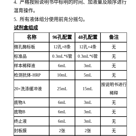
4.
严格按照说明书中标明的时间、加液量及顺序进行
温育操作。
5.
所有液体组分使用前充分摇匀。
试剂盒组成
名称
96孔配置
48孔配置
备注
微孔酶标板
12孔×8条
12孔×4条
无
标准品
0.3mL*6管
0.3mL*6管
无
样本稀释液
6
mL
3
mL
无
检测抗体
-HRP
10mL
5mL
无
按说明书进行
20×洗涤缓冲液
25mL
15mL
稀释
底物
A
6mL
3mL
无
底物
B
6mL
3mL
无
终止液
6mL
3mL
无
封板膜
2张
2张
无