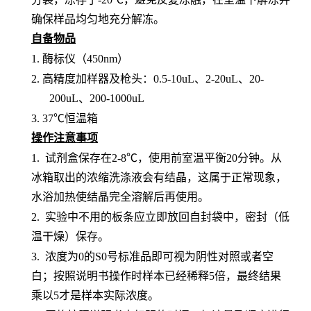
确保样品均匀地充分解冻。
自备物品
1.
酶标仪（
450nm）
2.
高精度加样器及枪头：
0.5-10uL、2-20uL、20-
200uL、200-1000uL
3.
37℃恒温箱
操作注意事项
1.
试剂盒保存在
2-8℃，使用前室温平衡20分钟。从
冰箱取出的浓缩洗涤液会有结晶，这属于正常现象，
水浴加热使结晶完全溶解后再使用。
2.
实验中不用的板条应立即放回自封袋中，密封（低
温干燥）保存。
3.
浓度为
0的S0号标准品即可视为阴性对照或者空
白；按照说明书操作时样本已经稀释5倍，最终结果
乘以5才是样本实际浓度
。