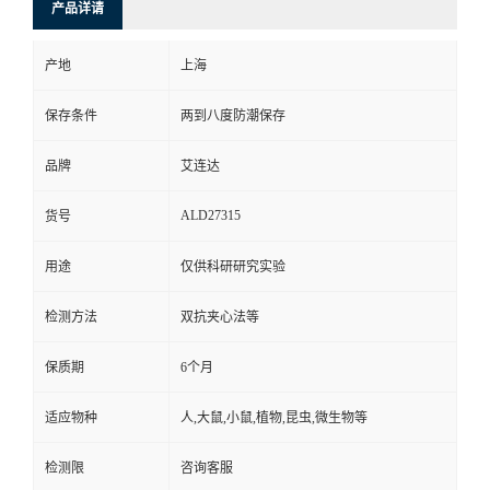
产品详请
产地
上海
保存条件
两到八度防潮保存
品牌
艾连达
ALD27315
货号
用途
仅供科研研究实验
检测方法
双抗夹心法等
保质期
6个月
适应物种
人,大鼠,小鼠,植物,昆虫,微生物等
检测限
咨询客服