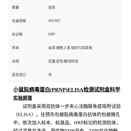
数量
现货
48T/96T
包装规格
HRP
标记物
样本
血清 细胞上清 组织匀浆尿液
应用
定量/定性/酶活检测
是否进口
否
小鼠朊病毒蛋白(PRNP)ELISA检测试剂盒科学
实验原理
试剂盒采用双抗体一步夹心法酶联免疫吸附试验
（
ELISA）。
往预先包
被朊病毒蛋白
抗体的包被微孔
中，依次加入标本、标准品、
HRP标记的检测抗体，
经过温育并洗涤。用底物TMB显色，TMB在化物酶