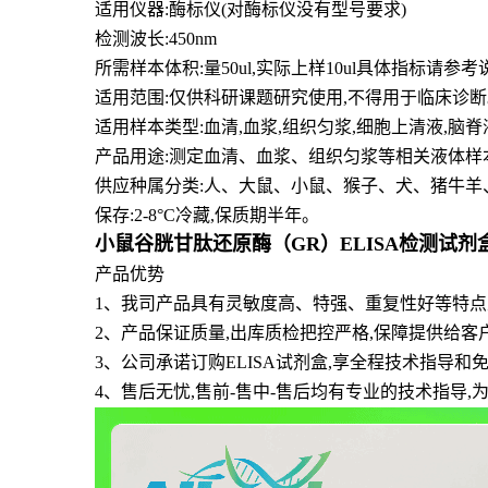
适用仪器:酶标仪(对酶标仪没有型号要求)
检测波长:450nm
所需样本体积:量50
ul
,实际上样10ul具体指标请参考
适用范围:仅供科研课题研究使用,不得用于临床诊断
适用样本类型:血清,血浆,组织匀浆,细胞上清液,脑
产品用途:测定血清、血浆、组织匀浆等相关液体样
供应种属分类:人、大鼠、小鼠、猴子、犬、猪牛羊
保存:2-8°C冷藏,保质期半年。
小鼠谷胱甘肽还原酶（GR）ELISA检测试剂
产品优势
1
、
我司产品具有灵敏度高、特强、重复性好等特点且
2、产品保证质量,出库质检把控严格,保障提供给客
3、公司承诺订购ELISA试剂盒,享全程技术指导
4、售后无忧,售前-售中-售后均有专业的技术指导,