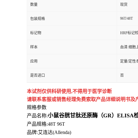
数量
现货
96T/48T
包装规格
标记物
HRP标记
样本
血清 细胞
应用
定量/定性
是否进口
否
本试剂仅供
科研
使用
,
不得用于医学诊断
请联系客服或销售经理免费索取
产品详细说明书及
规格参数
小鼠谷胱甘肽还原酶（GR）ELIS
产品名称:
产品规格:48T 96T
品牌:
艾连达(Allenda)