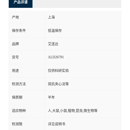
产品详请
产地
上海
保存条件
低温保存
品牌
艾连达
ALD26791
货号
用途
仅供科研实验
检测方法
双抗夹心法等
保质期
半年
适应物种
人,大鼠,小鼠,植物,昆虫,微生物等
检测限
详见说明书