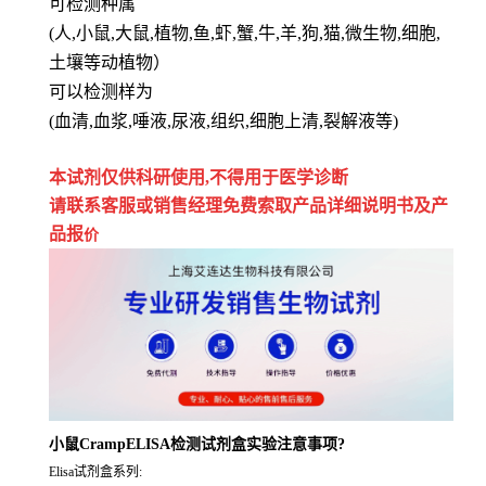
可检测种属
(人,小鼠,大鼠,植物,鱼,虾,蟹,牛,羊,狗,猫,微生物,细胞,
土壤等动植物）
可以检测样为
(血清,血浆,唾液,尿液,组织,细胞上清,裂解液等)
本试剂仅供
科研
使用
,
不得用于医学诊断
请联系客服或销售经理免费索取
产品详细说明书及产
品报
价
小鼠CrampELISA检测试剂盒实验注意事项?
Elisa试剂盒系列: