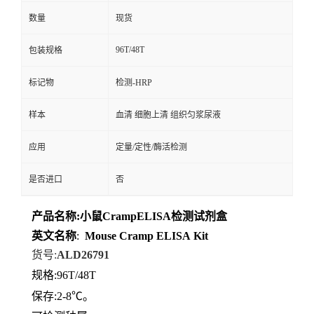
数量
现货
96T/48T
包装规格
标记物
检测-HRP
样本
血清 细胞上清 组织匀浆尿液
应用
定量/定性/酶活检测
是否进口
否
产品名称
:
小鼠CrampELISA检测试剂盒
英文名称
:
Mouse
Cramp
ELISA
Kit
货号
:
ALD26791
规格
:96T/48T
保存
:
2-8℃。