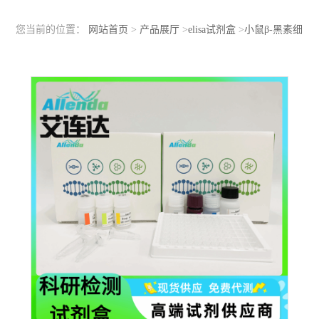
您当前的位置：
网站首页
>
产品展厅
>
elisa试剂盒
>
小鼠β-黑素细
胞刺激素（bMSH）ELISA检测试剂盒双抗体夹心法