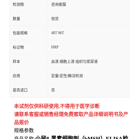
检测限
咨询客服
数量
现货
48T 96T
包装规格
HRP
标记物
样本
血清 细胞上清 组织匀浆尿液
应用
定量/定性/酶活检测
是否进口
否
本试剂仅供
科研
使用
,
不得用于医学诊断
请联系客服或销售经理免费索取
产品详细说明书及产
品报价
规格参数
小鼠β-黑素细胞刺（bMSH）ELISA检
产品名称: