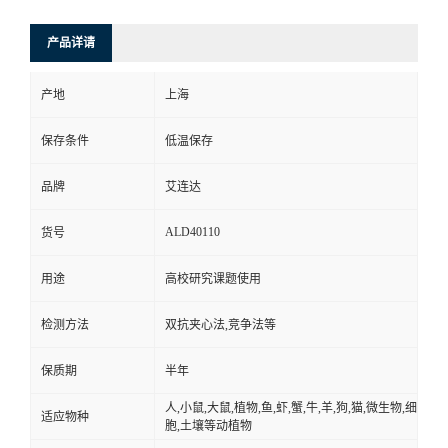
产品详请
产地
上海
保存条件
低温保存
品牌
艾连达
ALD40110
货号
用途
高校研究课题使用
检测方法
双抗夹心法,竞争法等
保质期
半年
人,小鼠,大鼠,植物,鱼,虾,蟹,牛,羊,狗,猫,微生物,细
适应物种
胞,土壤等动植物