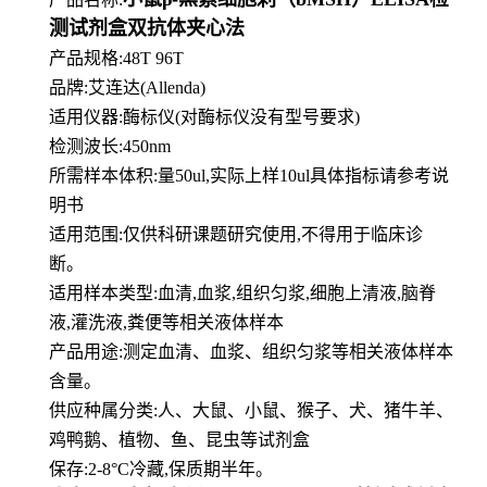
测试剂盒双抗体夹心法
产品规格:48T 96T
品牌:
艾连达(Allenda)
适用仪器:酶标仪(对酶标仪没有型号要求)
检测波长:450nm
所需样本体积:量50
ul
,实际上样10ul具体指标请参考说
明书
适用范围:仅供科研课题研究使用,不得用于临床诊
断。
适用样本类型:血清,血浆,组织匀浆,细胞上清液,脑脊
液,灌洗液,粪便等相关液体样本
产品用途:测定血清、血浆、组织匀浆等相关液体样本
含量。
供应种属分类:人、大鼠、小鼠、猴子、犬、猪牛羊、
鸡鸭鹅、植物、鱼、昆虫等试剂盒
保存:2-8°C冷藏,保质期半年。