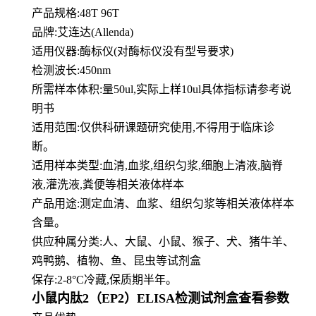
产品规格:48T 96T
品牌:
艾连达(Allenda)
适用仪器:酶标仪(对酶标仪没有型号要求)
检测波长:450nm
所需样本体积:量50
ul
,实际上样10ul具体指标请参考说
明书
适用范围:仅供科研课题研究使用,不得用于临床诊
断。
适用样本类型:血清,血浆,组织匀浆,细胞上清液,脑脊
液,灌洗液,粪便等相关液体样本
产品用途:测定血清、血浆、组织匀浆等相关液体样本
含量。
供应种属分类:人、大鼠、小鼠、猴子、犬、猪牛羊、
鸡鸭鹅、植物、鱼、昆虫等试剂盒
保存:2-8°C冷藏,保质期半年。
小鼠内肽2（EP2）ELISA检测试剂盒查看参数