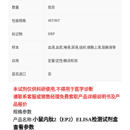
数量
现货
48T/96T
包装规格
HRP
标记物
样本
血清,血浆,唾液,尿液,组织,细胞上清,裂解液等
应用
定量/定性/酶活检测
是否进口
否
本试剂仅供
科研
使用
,
不得用于医学诊断
请联系客服或销售经理免费索取
产品详细说明书及产
品报价
规格参数
小鼠内肽2（EP2）ELISA检测试剂盒
产品名称:
查看参数