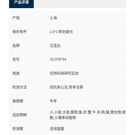
产品详请
产地
上海
保存条件
2-8°C密封避光
品牌
艾连达
ALD39764
货号
用途
仅供科研研究实验
检测方法
双抗夹心法,竞争法等
保质期
半年
人,小鼠,大鼠,植物,鱼,虾,蟹,牛,羊,狗,猫,微生物,细
适应物种
胞,土壤等动植物
检测限
咨询客服