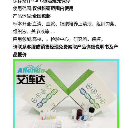
保存条件
:
2-8℃
低
温避光保存
使用范围
:
仅供科研范围内使用
产品运输
:
全国包邮
标本齐全
:血清、血浆、细胞培养上清液、组织匀浆、
组织液、关节液等.…
应用领域
:高校，，检验中心，研究所，疾控。
请联系客服或销售经理免费索取产品详细说明书及产
品报价