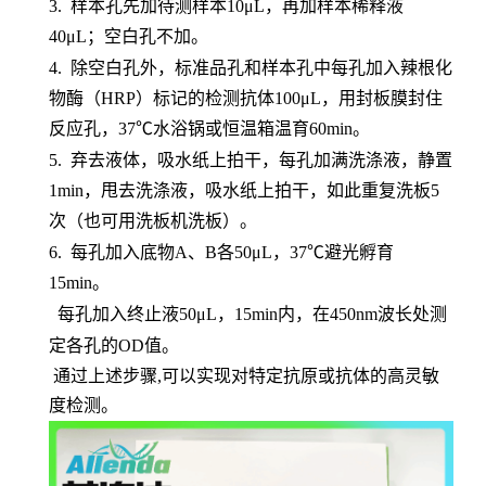
3.
样本孔先加待测样本
10μL，再加样本稀释液
40μL；空白孔不加。
4.
除空白孔外，标准品孔和样本孔中每孔加入辣根化
物酶（
HRP）标记的检测抗体100μL，用封板膜封住
反应孔，37℃水浴锅或恒温箱温育60min。
5.
弃去液体，吸水纸上拍干，每孔加满洗涤液，静置
1min，甩去洗涤液，吸水纸上拍干，如此重复洗板5
次（也可用洗板机洗板）。
6.
每孔加入底物
A、B各50μL，37℃避光孵育
15min。
每孔加入终止液
50μL，15min内，在450nm波长处测
定各孔的OD值。
通过上述步骤,可以实现对特定抗原或抗体的高灵敏
度检测。