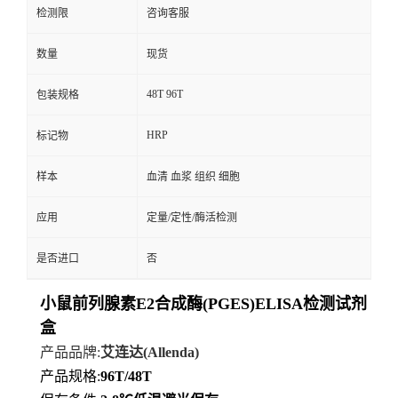
检测限
咨询客服
数量
现货
48T 96T
包装规格
HRP
标记物
样本
血清 血浆 组织 细胞
应用
定量/定性/酶活检测
是否进口
否
小鼠前列腺素E2合成酶(PGES)ELISA检测试剂
盒
产品品牌
:
艾连达
(Allenda)
产品规格
:
96T/48T