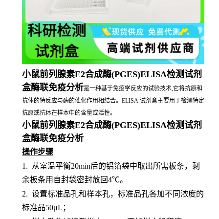
小鼠前列腺素E2合成酶(PGES)ELISA检测试剂
盒酶联免疫分析
是一种基于免疫学反应的试验技术,它将抗原和
抗体的特反应与酶的催化作用相结合。ELISA 试剂盒主要用于检测特定
抗原或抗体在样本中的含量或活性。
小鼠前列腺素E2合成酶(PGES)ELISA检测试剂
盒酶联免疫分析
操作步骤
1.
从室温平衡
20min后的铝箔袋中取出所需板条，剩
余板条用自封袋密封放回4℃。
2.
设置标准品孔和样本孔，标准品孔各加不同浓度的
标准品
50μL；