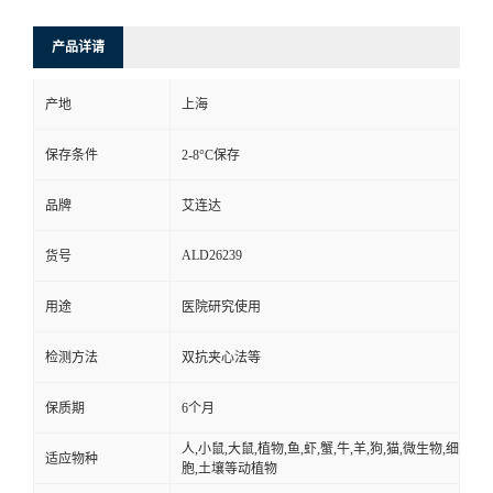
产品详请
产地
上海
保存条件
2-8°C保存
品牌
艾连达
ALD26239
货号
用途
医院研究使用
检测方法
双抗夹心法等
保质期
6个月
人,小鼠,大鼠,植物,鱼,虾,蟹,牛,羊,狗,猫,微生物,细
适应物种
胞,土壤等动植物