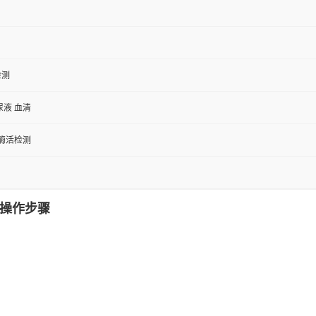
检测
尿液 血清
/酶活检测
盒操作步骤