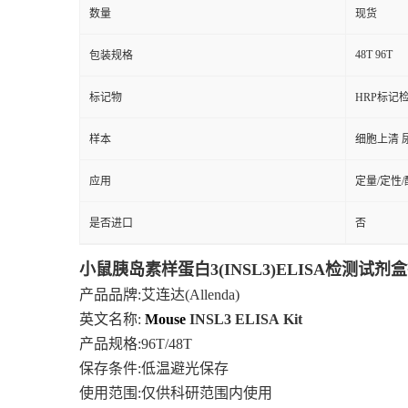
数量
现货
48T 96T
包装规格
标记物
HRP标记
样本
细胞上清 
应用
定量/定性
是否进口
否
小鼠胰岛素样蛋白3(INSL3)ELISA检测试剂
产品品牌
:艾连达(Allenda)
英文名称:
Mouse
INSL3
ELISA
Kit
产品规格
:96T/48T
保存条件
:低温避光保存
使用范围
:仅供科研范围内使用