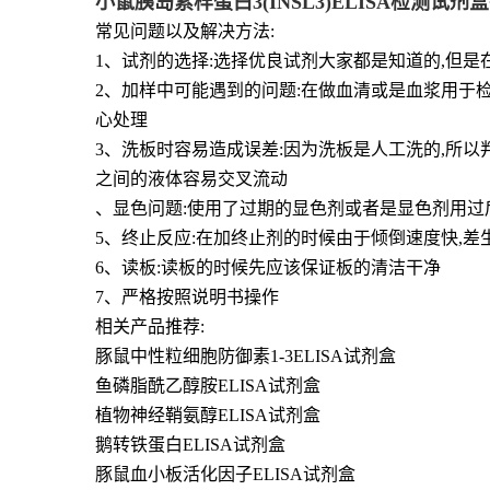
小鼠胰岛素样蛋白3(INSL3)ELISA检测试剂
常见问题以及解决方法:
1、试剂的选择:选择优良试剂大家都是知道的,但
2、加样中可能遇到的问题:在做血清或是血浆用于
心处理
3、洗板时容易造成误差:因为洗板是人工洗的,所
之间的液体容易交叉流动
、显色问题:使用了过期的显色剂或者是显色剂用过
5、终止反应:在加终止剂的时候由于倾倒速度快,
6、读板:读板的时候先应该保证板的清洁干净
7、严格按照说明书操作
相关产品推荐:
豚鼠中性粒细胞防御素1-3ELISA试剂盒
鱼磷脂酰乙醇胺ELISA试剂盒
植物神经鞘氨醇ELISA试剂盒
鹅转铁蛋白ELISA试剂盒
豚鼠血小板活化因子ELISA试剂盒