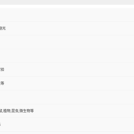
封避光
实验
法等
鼠,植物,昆虫,微生物等
书