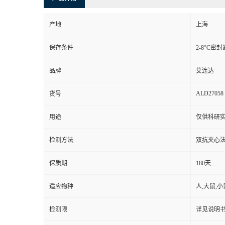
产地
上海
保存条件
2-8°C密
品牌
艾连达
ALD27058
货号
用途
仅供科研
检测方法
双抗夹心
保质期
180天
适应物种
人,大鼠,小
检测限
详见说明