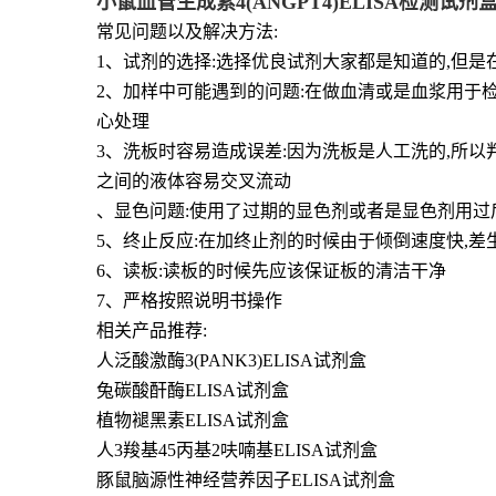
小鼠血管生成素4(ANGPT4)ELISA检测试
常见问题以及解决方法:
1、试剂的选择:选择优良试剂大家都是知道的,但
2、加样中可能遇到的问题:在做血清或是血浆用于
心处理
3、洗板时容易造成误差:因为洗板是人工洗的,所
之间的液体容易交叉流动
、显色问题:使用了过期的显色剂或者是显色剂用过
5、终止反应:在加终止剂的时候由于倾倒速度快,
6、读板:读板的时候先应该保证板的清洁干净
7、严格按照说明书操作
相关产品推荐:
人泛酸激酶3(PANK3)ELISA试剂盒
兔碳酸酐酶ELISA试剂盒
植物褪黑素ELISA试剂盒
人3羧基45丙基2呋喃基ELISA试剂盒
豚鼠脑源性神经营养因子ELISA试剂盒