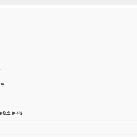
研
法等
植物,鱼,兔子等