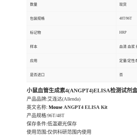
数量
现货
48T/96T
包装规格
HRP
标记物
样本
血清 血浆 
应用
定量/定性
是否进口
否
小鼠血管生成素4(ANGPT4)ELISA检测试
产品品牌
:艾连达(Allenda)
英文名称:
Mouse
ANGPT4
ELISA
Kit
产品规格
:96T/48T
保存条件
:低温避光保存
使用范围
:仅供科研范围内使用