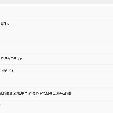
防潮保存
验,不得用于临床
,间接法等
鼠,植物,鱼,虾,蟹,牛,羊,狗,猫,微生物,细胞,土壤等动植物
书