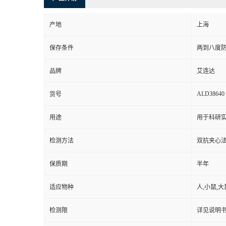
产地
上海
保存条件
两到八度
品牌
艾连达
ALD38640
货号
用途
用于科研实
检测方法
双抗夹心法
保质期
半年
适应物种
人,小鼠,大
检测限
详见说明