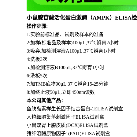
小鼠腺苷酸活化蛋白激酶（AMPK）ELISA
操作步骤:
1:实验前标准品、试剂及样本的准备
2:加样(标准品及样本)100μL,37℃孵育2小时
3:吸弃,加检测溶液A100μL,37℃孵育1小时
4:洗板3次
5:加检测溶液B100μL,37℃孵育1小时
6:洗板5次
7:加TMB底物90μL,37℃孵育15-25分钟
8:加终止液50μL,立即450nm读数
本公司其他产品：
鱼胰岛素样生长因子结合蛋白-1ELISA试剂盒
人粒细胞集落刺激因子ELISA试剂盒
小鼠双肾上腺皮质(DCX)ELISA试剂盒
猪纤溶酶原物因子1(PAI1)ELISA试剂盒