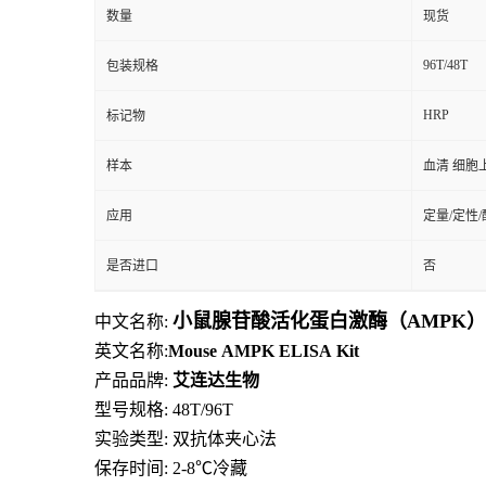
数量
现货
96T/48T
包装规格
HRP
标记物
样本
血清 细胞
应用
定量/定性
是否进口
否
小鼠腺苷酸活化蛋白激酶（AMPK）E
中文名称:
英文名称:
Mouse
AMPK
ELISA
Kit
产品品牌:
艾连达生物
型号规格: 48T/96T
实验类型: 双抗体夹心法
保存时间: 2-8
℃
冷藏