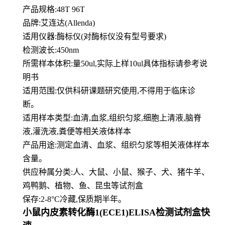
产品规格:48T 96T
品牌:
艾连达(Allenda)
适用仪器:酶标仪(对酶标仪没有型号要求)
检测波长:450nm
所需样本体积:量50
ul
,实际上样10ul具体指标请参考说
明书
适用范围:仅供科研课题研究使用,不得用于临床诊
断。
适用样本类型:血清,血浆,组织匀浆,细胞上清液,脑脊
液,灌洗液,粪便等相关液体样本
产品用途:测定血清、血浆、组织匀浆等相关液体样本
含量。
供应种属分类:人、大鼠、小鼠、猴子、犬、猪牛羊、
鸡鸭鹅、植物、鱼、昆虫等试剂盒
保存:2-8°C冷藏,保质期半年。
小鼠内皮素转化酶1(ECE1)ELISA检测试剂盒快