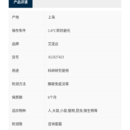
产品详请
产地
上海
保存条件
2-8°C密封避光
品牌
艾连达
ALD27423
货号
用途
科研研究使用
检测方法
酶联免疫法等
保质期
6个月
适应物种
人,大鼠,小鼠,植物,昆虫,微生物等
检测限
咨询客服