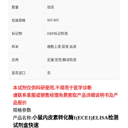
数量
现货
96T/48T
包装规格
标记物
HRP标记检测
样本
细胞上清 尿液 血清
应用
定量/定性/酶活检测
是否进口
否
本试剂仅供
科研
使用
,
不得用于医学诊断
请联系客服或销售经理免费索取
产品详细说明书及产
品报价
规格参数
小鼠内皮素转化酶1(ECE1)ELISA检测
产品名称:
试剂盒快速