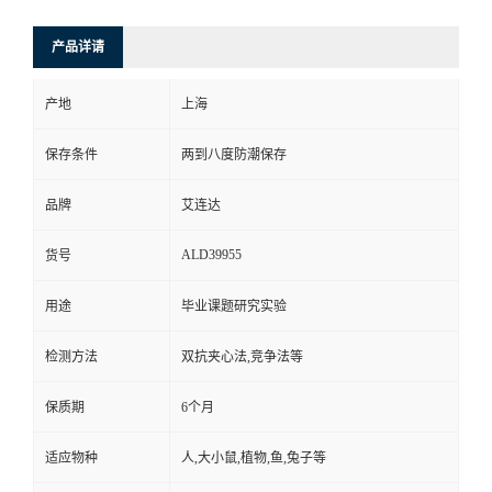
产品详请
产地
上海
保存条件
两到八度防潮保存
品牌
艾连达
ALD39955
货号
用途
毕业课题研究实验
检测方法
双抗夹心法,竞争法等
保质期
6个月
适应物种
人,大小鼠,植物,鱼,兔子等