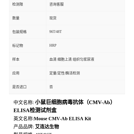
检测限
咨询客服
数量
现货
96T/48T
包装规格
HRP
标记物
样本
血清 细胞上清 组织匀浆尿液
应用
定量/定性/酶活检测
是否进口
否
小鼠巨细胞病毒抗体（CMV-Ab）
中文名称:
ELISA检测试剂盒
英文名称:
Mouse
CMV-Ab
ELISA
Kit
产品品牌:
艾连达生物