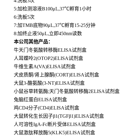
4:洗板3次
5:加检测溶液B100μL,37℃孵育1小时
6:洗板5次
7:加TMB底物90μL,37℃孵育15-25分钟
8:加终止液50μL,立即450nm读数
本公司其他产品：
牛天门冬氨酸转移酶ELISA试剂盒
人耳蝶呤2(OTOP2)ELISA试剂盒
牛维生素A(VA)ELISA试剂盒
犬皮质酮/肾上腺酮(CORT)ELISA试剂盒
大鼠3-酪氨酸(3-NT)ELISA试剂盒
小鼠谷草转氨酶;天门冬氨酸转移酶2ELISA试剂盒
兔脑红蛋白ELISA试剂盒
鸡CD4分子(CD4)ELISA试剂盒
大鼠转化生长因子β1(TGFβ1)ELISA试剂盒
人可溶性IgA-Fc断片受体ELISA试剂盒
大鼠激肽释放酶5(KLK5)ELISA试剂盒