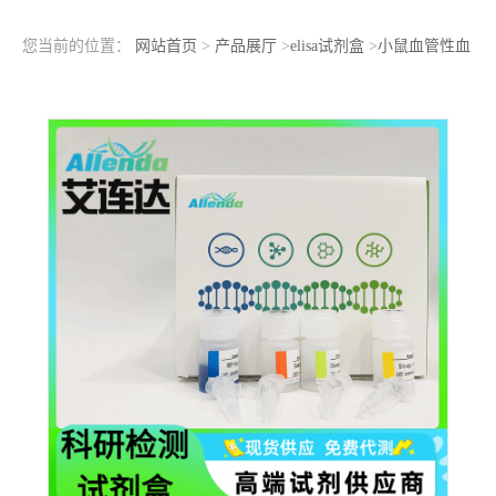
您当前的位置：
网站首页
>
产品展厅
>
elisa试剂盒
>
小鼠血管性血
友病因子/瑞斯托霉素辅因子(vWF)ELISA检测试剂盒酶联免疫吸附