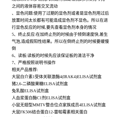
之间的液体容易交叉流动
、显色问题:使用了过期的显色剂或者是显色剂用过后
放置时间太长都有可能造成显色剂不显色。所以在进
行显色反应的时候,要先查看显色剂本身的情况
5、终止反应:在加终止剂的时候由于倾倒速度快,差生
气泡,造成假阳性结果。所以在倒终止剂的时候要缓慢
倒
6、读板:读板的时候先应该保证板的清洁干净
7、严格按照说明书操作
相关产品推荐:
大鼠白介素1受体关联激酶4(IRAK4)ELISA试剂盒
猪2,6-二磷酸果糖ELISA试剂盒
兔乳酸ELISA试剂盒
人血浆蛋白酶C1剂ELISA试剂盒
小鼠无翅型MMTV整合位点家族成员4ELISA试剂盒
大鼠FK506结合蛋白12-雷帕霉素相关蛋白