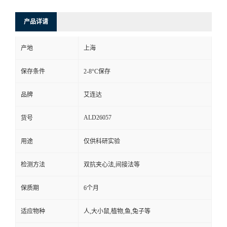
产品详请
产地
上海
保存条件
2-8°C保存
品牌
艾连达
ALD26057
货号
用途
仅供科研实验
检测方法
双抗夹心法,间接法等
保质期
6个月
适应物种
人,大小鼠,植物,鱼,兔子等