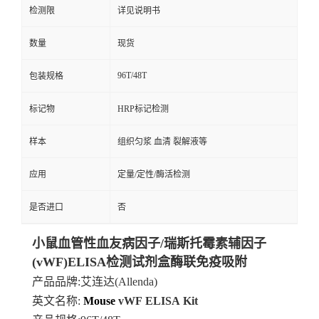
检测限
详见说明书
数量
现货
96T/48T
包装规格
标记物
HRP标记检测
样本
组织匀浆 血清 裂解液等
应用
定量/定性/酶活检测
是否进口
否
小鼠血管性血友病因子/瑞斯托霉素辅因子
(vWF)ELISA检测试剂盒酶联免疫吸附
产品品牌
:艾连达(Allenda)
英文名称:
Mouse
vWF
ELISA
Kit