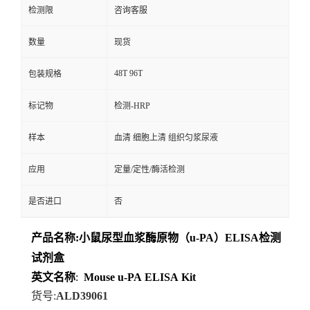
检测限
咨询客服
数量
现货
48T 96T
包装规格
标记物
检测-HRP
样本
血清 细胞上清 组织匀浆尿液
应用
定量/定性/酶活检测
是否进口
否
产品名称
:
小鼠尿型血浆酶原物（u-PA）ELISA检测
试剂盒
英文名称
:
Mouse
u-PA
ELISA
Kit
货号
:
ALD39061