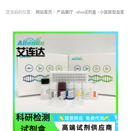
您当前的位置：
网站首页
>
产品展厅
>
elisa试剂盒
>
小鼠尿型血浆
酶原激活物（u-PA）ELISA检测试剂盒标准曲线