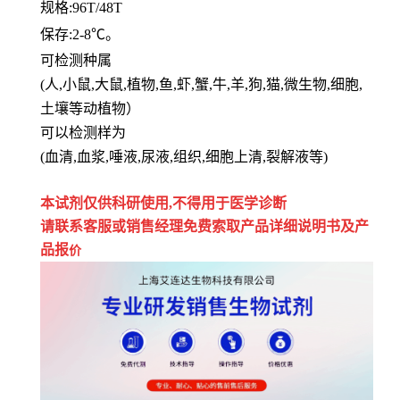
规格
:96T/48T
保存
:
2-8℃。
可检测种属
(人,小鼠,大鼠,植物,鱼,虾,蟹,牛,羊,狗,猫,微生物,细胞,
土壤等动植物）
可以检测样为
(血清,血浆,唾液,尿液,组织,细胞上清,裂解液等)
本试剂仅供
科研
使用
,
不得用于医学诊断
请联系客服或销售经理免费索取
产品详细说明书及产
品报
价