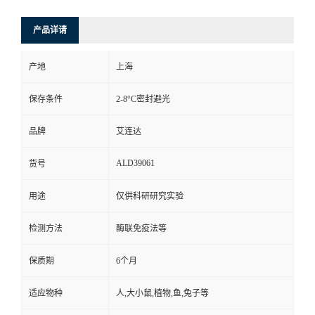
产品详请
产地
上海
保存条件
2-8°C密封避光
品牌
艾连达
ALD39061
货号
用途
仅供科研研究实验
检测方法
酶联免疫法等
保质期
6个月
适应物种
人,大小鼠,植物,鱼,兔子等