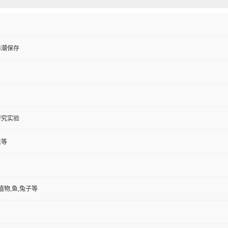
防潮保存
研究实验
法等
植物,鱼,兔子等