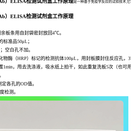
 Ab）ELISA检测试剂盒工作原理
是一种基于免疫学反应的试验技术,它
 Ab）ELISA检测试剂盒工作原理
，剩余板条用自封袋密封放回4℃。
的标准品
50μL；
μL；空白孔不加。
化物酶（
HRP）标记的检测抗体100μL，用封板膜封住反应孔，3
置
1min，甩去洗涤液，吸水纸上拍干，如此重复洗板5次（也可
n。
长处测定各孔的OD值。
敏度检测。