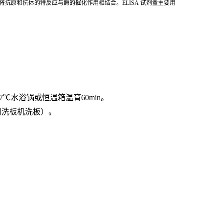
将抗原和抗体的特反应与酶的催化作用相结合。ELISA 试剂盒主要用
7℃水浴锅或恒温箱温育60min。
用洗板机洗板）。