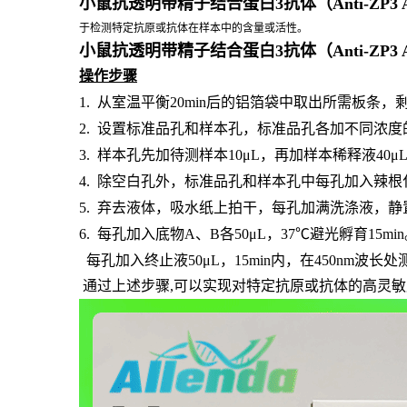
小鼠抗透明带精子结合蛋白3抗体（Anti-ZP3
于检测特定抗原或抗体在样本中的含量或活性。
小鼠抗透明带精子结合蛋白3抗体（Anti-ZP3
操作步骤
1.
从室温平衡
20min后的铝箔袋中取出所需板条
2.
设置标准品孔和样本孔，标准品孔各加不同浓度
3.
样本孔先加待测样本
10μL，再加样本稀释液40
4.
除空白孔外，标准品孔和样本孔中每孔加入辣根
5.
弃去液体，吸水纸上拍干，每孔加满洗涤液，静
6.
每孔加入底物
A、B各50μL，37℃避光孵育15mi
每孔加入终止液
50μL，15min内，在450nm波
通过上述步骤,可以实现对特定抗原或抗体的高灵