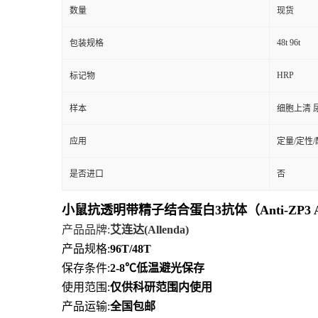
数量
现货
48t 96t
包装规格
HRP
标记物
样本
细胞上清 
应用
定量/定性
是否进口
否
小鼠抗透明带精子结合蛋白3抗体（Anti-ZP3 
产品品牌
:
艾连达
(Allenda)
产品规格
:
96T/48T
保存条件
:
2-8℃
低
温避光保存
使用范围
:
仅供科研范围内使用
产品运输
:
全国包邮