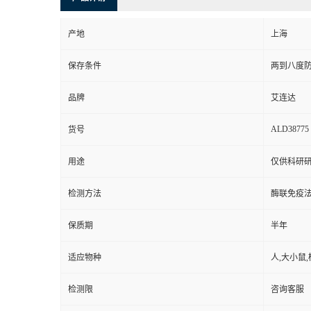
产地
上海
保存条件
两到八度
品牌
艾连达
ALD38775
货号
用途
仅供科研
检测方法
酶联免疫
保质期
半年
适应物种
人,大小鼠,
检测限
咨询客服