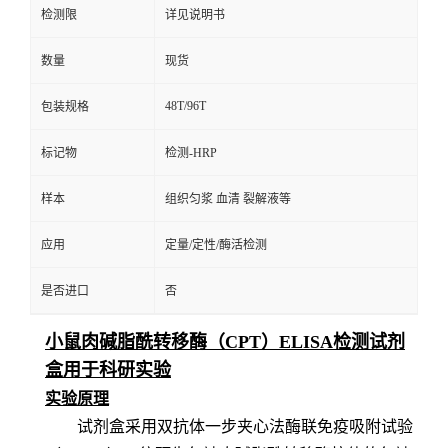
检测限
详见说明书
数量
现货
48T/96T
包装规格
标记物
检测-HRP
样本
组织匀浆 血清 裂解液等
应用
定量/定性/酶活检测
是否进口
否
小鼠肉碱脂酰转移酶（CPT）ELISA检测试剂
盒用于科研实验
实验原理
试剂盒采用双抗体一步夹心法酶联免疫吸附试验