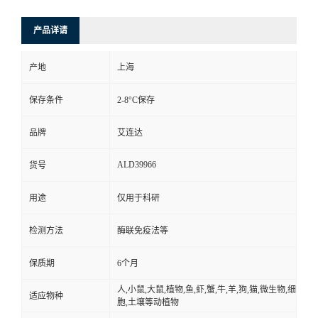
产品详请
产地
上海
保存条件
2-8°C保存
品牌
艾连达
ALD39966
货号
用途
仅用于科研
检测方法
酶联免疫法等
保质期
6个月
人,小鼠,大鼠,植物,鱼,虾,蟹,牛,羊,狗,猫,微生物,细
适应物种
胞,土壤等动植物