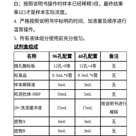
白；按照说明书操作时样本已经稀释5倍，最终结果
乘以5才是样本实际浓度
。
4.
严格按照说明书中标明的时间、加液量及顺序进行
温育操作。
5.
所有液体组分使用前充分摇匀。
试剂盒组成
名称
96孔配置
48孔配置
备注
微孔酶标板
12孔×8条
12孔×4条
无
标准品
0.3mL*6管
0.3mL*6管
无
样本稀释液
6
mL
3
mL
无
检测抗体
-HRP
10mL
5mL
无
按说明书进行
20×洗涤缓冲液
25mL
15mL
稀释
底物
A
6mL
3mL
无
底物
B
6mL
3mL
无