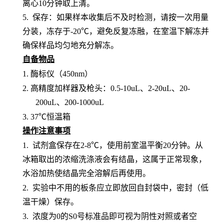
离心10分钟取上清。
5. 保存：如果样本收集后不及时检测，请按一次用量
分装，冻存于-20℃，避免反复冻融，在室温下解冻并
确保样品均匀地充分解冻。
自备物品
1.
酶标仪（
450nm）
2.
高精度加样器及枪头：
0.5-10uL、2-20uL、20-
200uL、200-1000uL
3.
37℃恒温箱
操作注意事项
1.
试剂盒保存在
2-8℃，使用前室温平衡20分钟。从
冰箱取出的浓缩洗涤液会有结晶，这属于正常现象，
水浴加热使结晶完全溶解后再使用。
2.
实验中不用的板条应立即放回自封袋中，密封（低
温干燥）保存。
3.
浓度为
0的S0号标准品即可视为阴性对照或者空