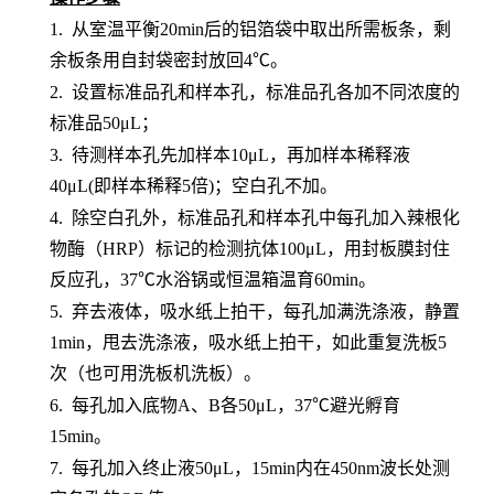
1.
从室温平衡
20min后的铝箔袋中取出所需板条，剩
余板条用自封袋密封放回4℃。
2.
设置标准品孔和样本孔
，标准品孔各加不同浓度的
标准品
50μL；
3.
待测样本孔先加
样本
10μL，再
加样本稀释液
4
0μL
(即样本稀释5倍)
；
空白孔不加。
4.
除空白孔外，
标准品孔和样本孔中每孔加入辣根化
物酶（
HRP）标记的检测抗体100μL，用封板膜封住
反应孔，37℃水浴锅或恒温箱温育60min。
5.
弃去液体，吸水纸上拍干，每孔加满洗涤液，静置
1min，甩去洗涤液，吸水纸上拍干，如此重复洗板5
次（也可用洗板机洗板）。
6.
每孔加入底物
A、B各50μL，37℃避光孵育
15min。
7.
每孔加入终止液
50μL，15min内在450nm波长处测