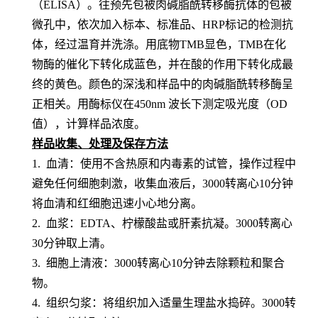
（
ELISA）。
往预先包
被肉碱脂酰转移酶
抗体的包被
微孔中，依次加入标本、标准品、
HRP标记的检测抗
体，经过温育并洗涤。用底物TMB显色，TMB在化
物酶的催化下转化成蓝色，并在酸的作用下转化成最
终的黄色。颜色的深浅和样品中的
肉碱脂酰转移酶
呈
正相关。用酶标仪在
450nm 波长下测定吸光度（OD
值），计算样品浓度。
样品收集、处理及保存方法
1. 血清：使用不含热原和内毒素的试管，操作过程中
避免任何细胞刺激，收集血液后，3000转离心10分钟
将血清和红细胞迅速小心地分离。
2. 血浆：EDTA、柠檬酸盐或肝素抗凝。3000转离心
30分钟取上清。
3. 细胞上清液：3000转离心10分钟去除颗粒和聚合
物。
4. 组织匀浆：将组织加入适量生理盐水捣碎。3000转