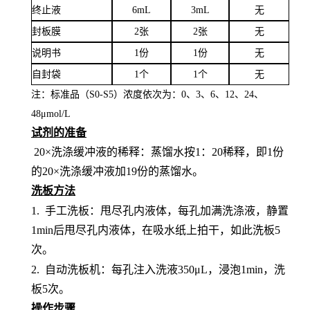
终止液
6mL
3mL
无
封板膜
2张
2张
无
说明书
1份
1份
无
自封袋
1个
1个
无
注：标准品（
S0-S5）浓度
依次
为：
0、3、6、12、24、
4
8
μ
mol/L
试剂的准备
20×洗涤缓冲液的稀释：蒸馏水按1：20稀释，即1份
的20×洗涤缓冲液加19份的蒸馏水。
洗板方法
1.
手工洗板：甩尽孔内液体，每孔加满洗涤液，静置
1min后甩尽孔内液体，在吸水纸上拍干，如此洗板5
次。
2.
自动洗板机：每孔注入洗液
350μL，浸泡1min，洗
板5次。
操作步骤