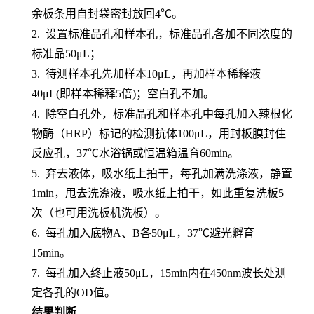
余板条用自封袋密封放回4℃。
2.
设置标准品孔和样本孔
，标准品孔各加不同浓度的
标准品
50μL；
3.
待测样本孔先加
样本
10μL，再
加样本稀释液
4
0μL
(即样本稀释5倍)
；
空白孔不加。
4.
除空白孔外，
标准品孔和样本孔中每孔加入辣根化
物酶（
HRP）标记的检测抗体100μL，用封板膜封住
反应孔，37℃水浴锅或恒温箱温育60min。
5.
弃去液体，吸水纸上拍干，每孔加满洗涤液，静置
1min，甩去洗涤液，吸水纸上拍干，如此重复洗板5
次（也可用洗板机洗板）。
6.
每孔加入底物
A、B各50μL，37℃避光孵育
15min。
7.
每孔加入终止液
50μL，15min内在450nm波长处测
定各孔的OD值。
结果判断