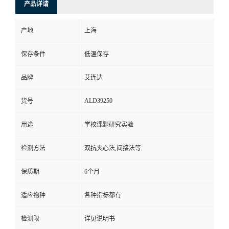
产品详请
产地
上海
保存条件
低温保存
品牌
艾连达
ALD39250
货号
用途
学校课题研究实验
检测方法
双抗夹心法,间接法等
保质期
6个月
适应物种
各种指标都有
检测限
详见说明书