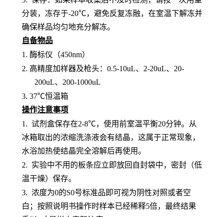
分装，冻存于-20℃，避免反复冻融，在室温下解冻并
确保样品均匀地充分解冻。
自备物品
1.
酶标仪（
450nm）
2.
高精度加样器及枪头：
0.5-10uL、2-20uL、20-
200uL、200-1000uL
3.
37℃恒温箱
操作注意事项
1.
试剂盒保存在
2-8℃，使用前室温平衡20分钟。从
冰箱取出的浓缩洗涤液会有结晶，这属于正常现象，
水浴加热使结晶完全溶解后再使用。
2.
实验中不用的板条应立即放回自封袋中，密封（低
温干燥）保存。
3.
浓度为
0的S0号标准品即可视为阴性对照或者空
白；按照说明书操作时样本已经稀释5倍，最终结果