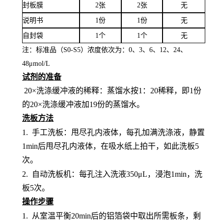
封板膜
2张
2张
无
说明书
1份
1份
无
自封袋
1个
1个
无
注：标准品（
S0-S5）浓度
依次
为：
0、3、6、12、24、
4
8
μ
mol/L
试剂的准备
20×洗涤缓冲液的稀释：蒸馏水按1：20稀释，即1份
的20×洗涤缓冲液加19份的蒸馏水。
洗板方法
1.
手工洗板：甩尽孔内液体，每孔加满洗涤液，静置
1min后甩尽孔内液体，在吸水纸上拍干，如此洗板5
次。
2.
自动洗板机：每孔注入洗液
350μL，浸泡1min，洗
板5次。
操作步骤
1.
从室温平衡
20min后的铝箔袋中取出所需板条，剩