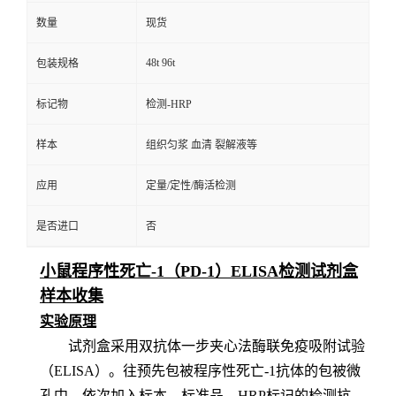
数量
现货
48t 96t
包装规格
标记物
检测-HRP
样本
组织匀浆 血清 裂解液等
应用
定量/定性/酶活检测
是否进口
否
小鼠程序性死亡-1（PD-1）ELISA检测试剂盒
样本收集
实验原理
试剂盒采用双抗体一步夹心法酶联免疫吸附试验
（
ELISA）。
往预先包
被程序性死亡-1
抗体的包被微
孔中，依次加入标本、标准品、
HRP标记的检测抗