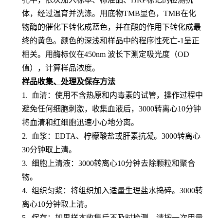
体，经过温育并洗涤。用底物TMB显色，TMB在化
物酶的催化下转化成蓝色，并在酸的作用下转化成最
终的黄色。颜色的深浅和样品中的
程序性死亡-1
呈
正
相关。用酶标仪在
450nm 波长下测定吸光度（OD
值），计算样品浓度。
样品收集、处理及保存方法
1. 血清：使用不含热原和内毒素的试管，操作过程中
避免任何细胞刺激，收集血液后，3000转离心10分钟
将血清和红细胞迅速小心地分离。
2. 血浆：EDTA、柠檬酸盐或肝素抗凝。3000转离心
30分钟取上清。
3. 细胞上清液：3000转离心10分钟去除颗粒和聚合
物。
4. 组织匀浆：将组织加入适量生理盐水捣碎。3000转
离心10分钟取上清。
5. 保存：如果样本收集后不及时检测，请按一次用量