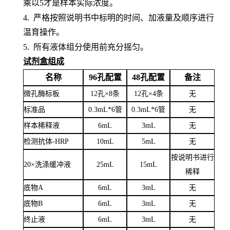
乘以5才是样本实际浓度
。
4.
严格按照说明书中标明的时间、加液量及顺序进行
温育操作。
5.
所有液体组分使用前充分摇匀。
试剂盒组成
名称
96孔配置
48孔配置
备注
微孔酶标板
12孔×8条
12孔×4条
无
标准品
0.3mL*6管
0.3mL*6管
无
样本稀释液
6
mL
3
mL
无
检测抗体
-HRP
10mL
5mL
无
按说明书进行
20×洗涤缓冲液
25mL
15mL
稀释
底物
A
6mL
3mL
无
底物
B
6mL
3mL
无
终止液
6mL
3mL
无