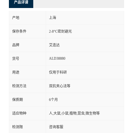
产品详请
产地
上海
保存条件
2-8°C密封避光
品牌
艾连达
ALD38880
货号
用途
仅用于科研
检测方法
双抗夹心法等
保质期
6个月
适应物种
人,大鼠,小鼠,植物,昆虫,微生物等
检测限
咨询客服