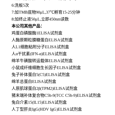
6:洗板5次
7:加TMB底物90μL,37℃孵育15-25分钟
8:加终止液50μL,立即450nm读数
本公司其他产品：
鸡蛋白磷酸酶1ELISA试剂盒
人酶原颗粒膜糖蛋白ELISA试剂盒
人L1细胞粘附分子ELISA试剂盒
人α干扰素(IFN-α)ELISA试剂盒
绵羊牛磺酸转运载体ELISA试剂盒
小鼠成纤维细胞生长因子ELISA试剂盒
兔子补体蛋白5(C5)ELISA试剂盒
绵羊总蛋白ELISA试剂盒
人原肌球蛋白2β(TPM2)ELISA试剂盒
猪末端补体复合物C5b-9(TCC C5b-9)ELISA试剂盒
兔白介素15(IL15)ELISA试剂盒
人丁型肝炎IgG(HDV IgG)ELISA试剂盒