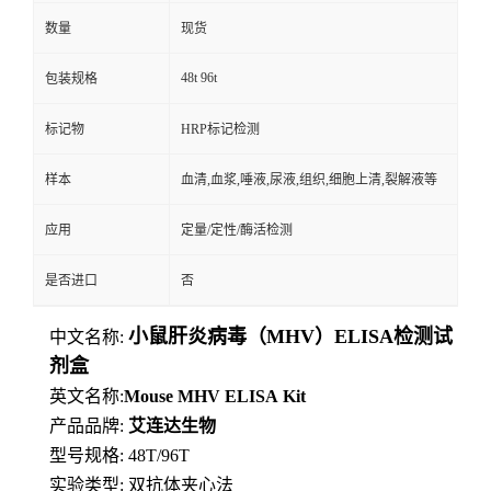
数量
现货
48t 96t
包装规格
标记物
HRP标记检测
样本
血清,血浆,唾液,尿液,组织,细胞上清,裂解液等
应用
定量/定性/酶活检测
是否进口
否
小鼠肝炎病毒（MHV）ELISA检测试
中文名称:
剂盒
英文名称:
Mouse
MHV
ELISA
Kit
产品品牌:
艾连达生物
型号规格: 48T/96T
实验类型: 双抗体夹心法