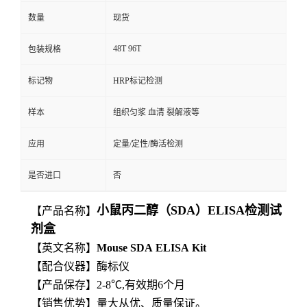
数量
现货
48T 96T
包装规格
标记物
HRP标记检测
样本
组织匀浆 血清 裂解液等
应用
定量/定性/酶活检测
是否进口
否
小鼠丙二醇（SDA）ELISA检测试
【产品名称】
剂盒
【英文名称】
Mouse
SDA
ELISA
Kit
【
配合仪器】酶标仪
【产品保存】2-8℃,有效期6个月
【
销售优势】量大从优、质量保证。