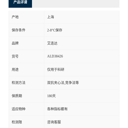
产品详请
产地
上海
保存条件
2-8°C保存
品牌
艾连达
ALD38426
货号
用途
仅用于科研
检测方法
双抗夹心法,竞争法等
保质期
180天
适应物种
各种指标都有
检测限
咨询客服