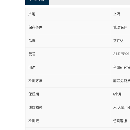
产地
上海
保存条件
低温保存
品牌
艾连达
ALD25929
货号
用途
科研研究
检测方法
酶联免疫
保质期
6个月
适应物种
人,大鼠,小
检测限
咨询客服