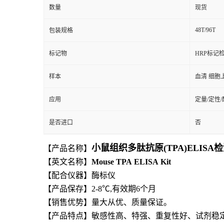
数量
现货
48T/96T
包装规格
标记物
HRP标记
样本
血清 细胞
应用
定量/定性
是否进口
否
小鼠组织多肽抗原(TPA)ELISA
【产品名称】
【英文名称】
Mouse
TPA
ELISA
Kit
【
配合仪器】酶标仪
【产品保存】2-8℃,有效期6个月
【
销售优势】量大从优、质量保证。
【产品特点】敏感性高、特强、重复性好、试剂稳定