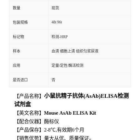
数量
现货
48t 96t
包装规格
标记物
检测-HRP
样本
血清 细胞上清 组织匀浆尿液
应用
定量/定性/酶活检测
是否进口
否
小鼠抗精子抗体(AsAb)ELISA检测
【产品名称】
试剂盒
【英文名称】
Mouse
AsAb
ELISA
Kit
【
配合仪器】酶标仪
【产品保存】2-8℃,有效期6个月
【
销售优势】量大从优、质量保证。