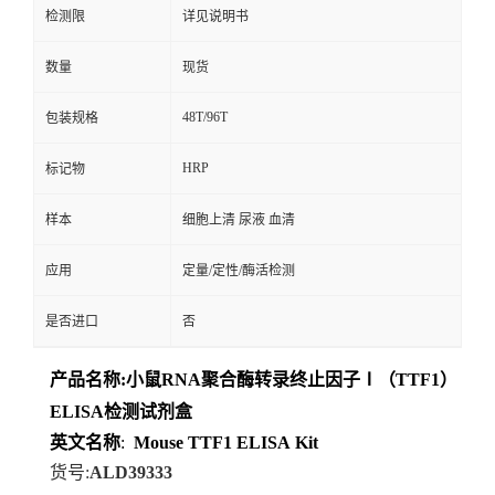
检测限
详见说明书
数量
现货
48T/96T
包装规格
HRP
标记物
样本
细胞上清 尿液 血清
应用
定量/定性/酶活检测
是否进口
否
产品名称
:
小鼠RNA聚合酶转录终止因子Ⅰ（TTF1）
ELISA检测试剂盒
英文名称
:
Mouse
TTF1
ELISA
Kit
货号
:
ALD39333