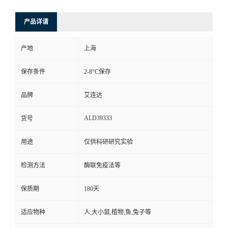
产品详请
产地
上海
保存条件
2-8°C保存
品牌
艾连达
ALD39333
货号
用途
仅供科研研究实验
检测方法
酶联免疫法等
保质期
180天
适应物种
人,大小鼠,植物,鱼,兔子等