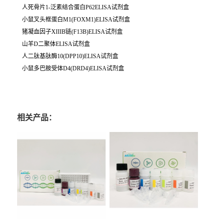
人死骨片1-泛素结合蛋白P62ELISA试剂盒
小鼠叉头框蛋白M1(FOXM1)ELISA试剂盒
猪凝血因子XIIIB链(F13B)ELISA试剂盒
山羊D二聚体ELISA试剂盒
人二肽基肽酶10(DPP10)ELISA试剂盒
小鼠多巴胺受体D4(DRD4)ELISA试剂盒
相关产品：