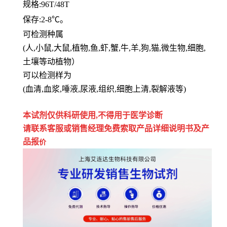
规格
:96T/48T
保存
:
2-8℃。
可检测种属
(人,小鼠,大鼠,植物,鱼,虾,蟹,牛,羊,狗,猫,微生物,细胞,
土壤等动植物）
可以检测样为
(血清,血浆,唾液,尿液,组织,细胞上清,裂解液等)
本试剂仅供
科研
使用
,
不得用于医学诊断
请联系客服或销售经理免费索取
产品详细说明书及产
品报
价