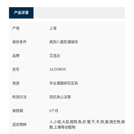
产品详请
产地
上海
保存条件
两到八度防潮保存
品牌
艾连达
ALD39039
货号
用途
毕业课题研究实验
检测方法
双抗夹心法等
保质期
6个月
人,小鼠,大鼠,植物,鱼,虾,蟹,牛,羊,狗,猫,微生物,细
适应物种
胞,土壤等动植物