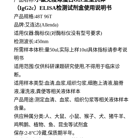
（IgG2c）ELISA检测试剂盒使用说明书
产品规格:48T 96T
品牌:
艾连达(Allenda)
适用仪器:酶标仪(对酶标仪没有型号要求)
检测波长:450nm
所需样本体积:量50
ul
,实际上样10ul具体指标请参考说
明书
适用范围:仅供科研课题研究使用,不得用于临床诊
断。
适用样本类型:血清,血浆,组织匀浆,细胞上清液,脑脊
液,灌洗液,粪便等相关液体样本
产品用途:测定血清、血浆、组织匀浆等相关液体样本
含量。
供应种属分类:人、大鼠、小鼠、猴子、犬、猪牛羊、
鸡鸭鹅、植物、鱼、昆虫等试剂盒
保存:2-8°C冷藏,保质期半年。