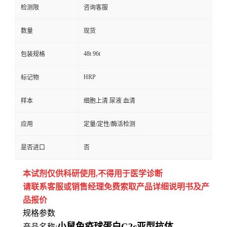
检测限
咨询客服
数量
现货
48t 96t
包装规格
HRP
标记物
样本
细胞上清 尿液 血清
应用
定量/定性/酶活检测
是否进口
否
本试剂仅供
科研
使用
,
不得用于医学诊断
请联系客服或销售经理免费索取
产品详细说明书及产
品报价
规格参数
小鼠免疫球蛋白G2c亚型抗体
产品名称: