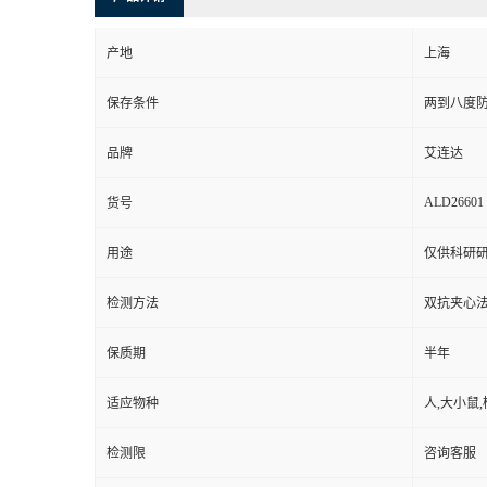
产地
上海
保存条件
两到八度
品牌
艾连达
ALD26601
货号
用途
仅供科研
检测方法
双抗夹心法
保质期
半年
适应物种
人,大小鼠,
检测限
咨询客服