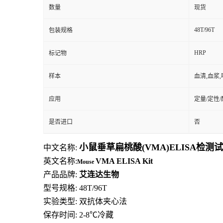
数量
现货
48T/96T
包装规格
HRP
标记物
样本
血清,血浆
应用
定量/定性
是否进口
否
小鼠垂草扁桃酸(VMA)ELISA检测
中文名称:
英文名称:
VMA
ELISA
Kit
Mouse
产品品牌:
艾连达生物
型号规格: 48T/96T
实验类型: 双抗体夹心法
保存时间: 2-8
℃
冷藏