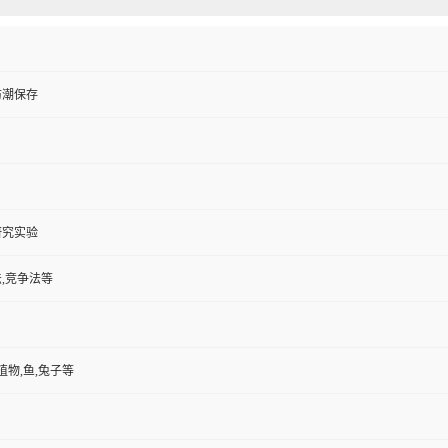
防潮保存
研究实验
,竞争法等
植物,鱼,兔子等