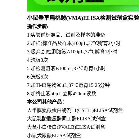
小鼠垂草扁桃酸(VMA)ELISA检测试剂盒实
操作步骤:
1:实验前标准品、试剂及样本的准备
2:加样(标准品及样本)100μL,37℃孵育2小时
3:吸弃,加检测溶液A100μL,37℃孵育1小时
4:洗板3次
5:加检测溶液B100μL,37℃孵育1小时
6:洗板5次
7:加TMB底物90μL,37℃孵育15-25分钟
8:加终止液50μL,立即450nm读数
本公司其他产品：
人半胱氨酸蛋白酶剂11(CST11)ELISA试剂盒
大鼠乳酸脱氢酶同工酶ELISA试剂盒
大鼠小白蛋白(PVALB)ELISA试剂盒
小鼠犬尿酸ELISA试剂盒