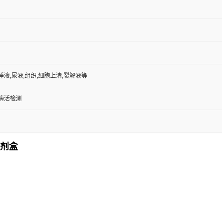
,唾液,尿液,组织,细胞上清,裂解液等
/酶活检测
试剂盒