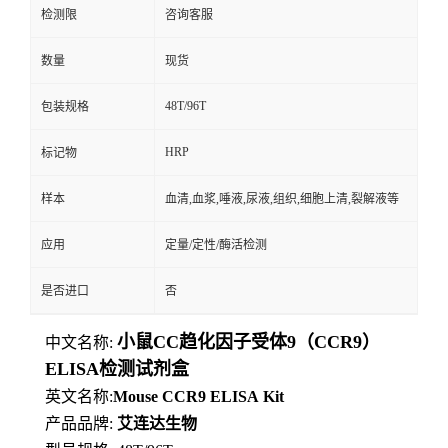
检测限
咨询客服
数量
现货
48T/96T
包装规格
HRP
标记物
样本
血清,血浆,唾液,尿液,组织,细胞上清,裂解液等
应用
定量/定性/酶活检测
是否进口
否
小鼠CC趋化因子受体9（CCR9）
中文名称:
ELISA检测试剂盒
英文名称:
Mouse
CCR9
ELISA
Kit
产品品牌:
艾连达生物