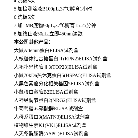
4:洗板3次
5:加检测溶液B100μL,37℃孵育1小时
6:洗板5次
7:加TMB底物90μL,37℃孵育15-25分钟
8:加终止液50μL,立即450nm读数
本公司其他产品：
大鼠Artemin蛋白ELISA试剂盒
人核糖体结合糖蛋白Ⅱ(RPN2)ELISA试剂盒
人拓扑异构酶Ⅱβ(TOP2β)ELISA试剂盒
小鼠70kDa热休克蛋白5(HSPA5)ELISA试剂盒
人黑色素瘤分化相关基因5ELISA试剂盒
小鼠蛋白激酶B2ELISA试剂盒
人神经调节蛋白2(NRG2)ELISA试剂盒
牛葡萄糖-6-磷酸酶ELISA试剂盒
人母系蛋白3(MATN3)ELISA试剂盒
植物维生素K1(VK1)ELISA试剂盒
人天冬酰胺酶(ASPG)ELISA试剂盒