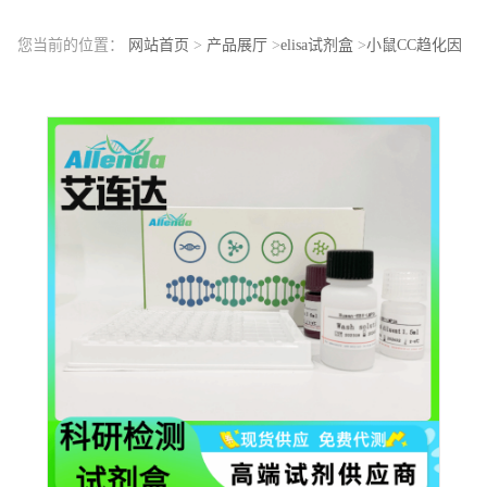
您当前的位置：
网站首页
>
产品展厅
>
elisa试剂盒
>
小鼠CC趋化因
子受体9（CCR9）ELISA检测试剂盒医院科学