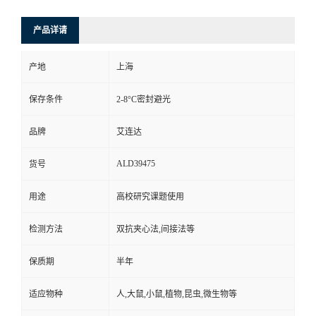
产品详请
产地
上海
保存条件
2-8°C密封避光
品牌
艾连达
ALD39475
货号
用途
高校研究课题使用
检测方法
双抗夹心法,间接法等
保质期
半年
适应物种
人,大鼠,小鼠,植物,昆虫,微生物等