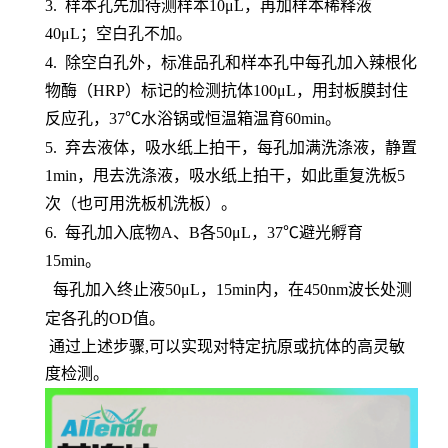
3.
样本孔先加待测样本
10μL，再加样本稀释液
40μL；空白孔不加。
4.
除空白孔外，标准品孔和样本孔中每孔加入辣根化
物酶（
HRP）标记的检测抗体100μL，用封板膜封住
反应孔，37℃水浴锅或恒温箱温育60min。
5.
弃去液体，吸水纸上拍干，每孔加满洗涤液，静置
1min，甩去洗涤液，吸水纸上拍干，如此重复洗板5
次（也可用洗板机洗板）。
6.
每孔加入底物
A、B各50μL，37℃避光孵育
15min。
每孔加入终止液
50μL，15min内，在450nm波长处测
定各孔的OD值。
通过上述步骤,可以实现对特定抗原或抗体的高灵敏
度检测。