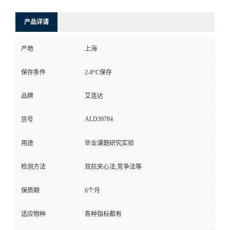
产品详请
产地
上海
保存条件
2-8°C保存
品牌
艾连达
ALD39784
货号
用途
毕业课题研究实验
检测方法
双抗夹心法,竞争法等
保质期
6个月
适应物种
各种指标都有