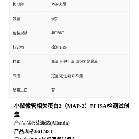
检测限
咨询客服
数量
现货
48T/96T
包装规格
标记物
检测-HRP
样本
血清 细胞上清 组织匀浆尿液
应用
定量/定性/酶活检测
是否进口
否
小鼠微管相关蛋白2（MAP-2）ELISA检测试剂
盒
产品品牌
:
艾连达
(Allenda)
产品规格
:
96T/48T