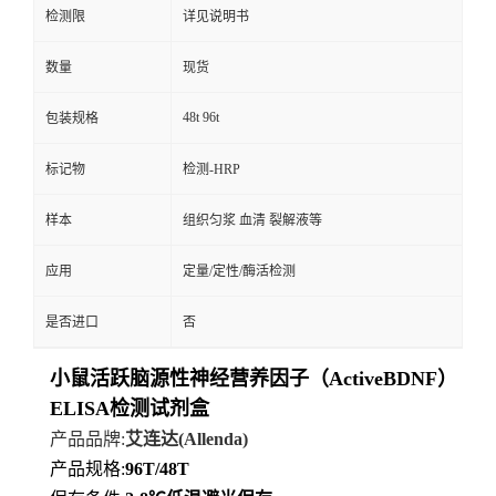
检测限
详见说明书
数量
现货
48t 96t
包装规格
标记物
检测-HRP
样本
组织匀浆 血清 裂解液等
应用
定量/定性/酶活检测
是否进口
否
小鼠活跃脑源性神经营养因子（ActiveBDNF）
ELISA检测试剂盒
产品品牌
:
艾连达
(Allenda)
产品规格
:
96T/48T