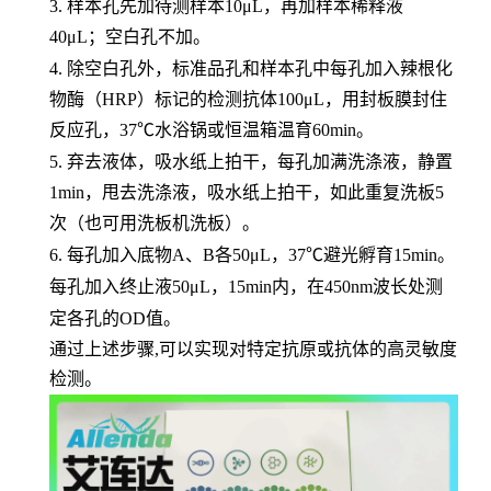
3.
样本孔先加待测样本
10μL，再加样本稀释液
40μL；空白孔不加。
4.
除空白孔外，标准品孔和样本孔中每孔加入辣根化
物酶（
HRP）标记的检测抗体100μL，用封板膜封住
反应孔，37℃水浴锅或恒温箱温育60min。
5.
弃去液体，吸水纸上拍干，每孔加满洗涤液，静置
1min，甩去洗涤液，吸水纸上拍干，如此重复洗板5
次（也可用洗板机洗板）。
6.
每孔加入底物
A、B各50μL，37℃避光孵育15min。
每孔加入终止液
50μL，15min内，在450nm波长处测
定各孔的OD值。
通过上述步骤,可以实现对特定抗原或抗体的高灵敏度
检测。