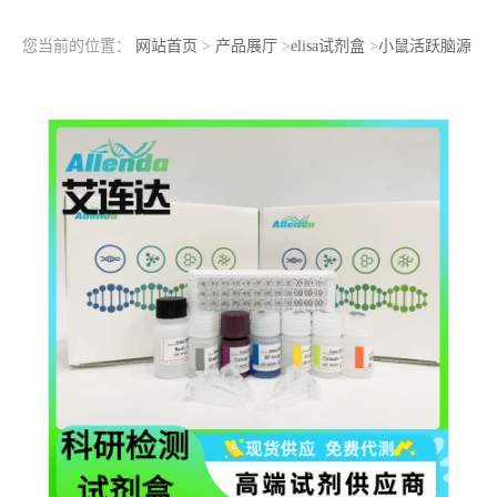
您当前的位置：
网站首页
>
产品展厅
>
elisa试剂盒
>
小鼠活跃脑源
性神经营养因子（ActiveBDNF）ELISA检测试剂盒现货库存