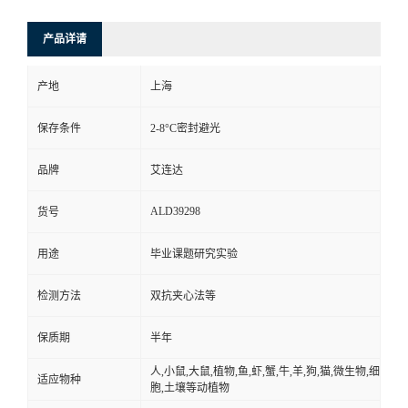
产品详请
产地
上海
保存条件
2-8°C密封避光
品牌
艾连达
ALD39298
货号
用途
毕业课题研究实验
检测方法
双抗夹心法等
保质期
半年
人,小鼠,大鼠,植物,鱼,虾,蟹,牛,羊,狗,猫,微生物,细
适应物种
胞,土壤等动植物