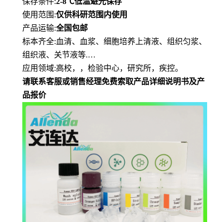
保存条件
:
2-8℃
低
温避光保存
使用范围
:
仅供科研范围内使用
产品运输
:
全国包邮
标本齐全
:血清、血浆、细胞培养上清液、组织匀浆、
组织液、关节液等.…
应用领域
:高校，，检验中心，研究所，疾控。
请联系客服或销售经理免费索取产品详细说明书及产
品报价