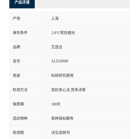
产品详请
产地
上海
保存条件
2-8°C密封避光
品牌
艾连达
ALD26660
货号
用途
科研研究使用
检测方法
双抗夹心法,竞争法等
保质期
180天
适应物种
各种指标都有
检测限
详见说明书