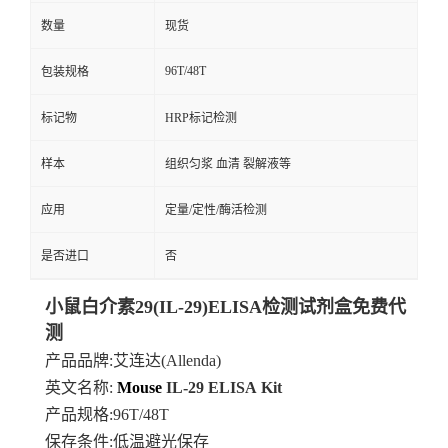
数量
现货
96T/48T
包装规格
标记物
HRP标记检测
样本
组织匀浆 血清 裂解液等
应用
定量/定性/酶活检测
是否进口
否
小鼠白介素29(IL-29)ELISA检测试剂盒免费代
测
产品品牌
:艾连达(Allenda)
英文名称:
Mouse
IL-29
ELISA
Kit
产品规格
:96T/48T
保存条件
:低温避光保存