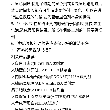
、显色问题:使用了过期的显色剂或者是显色剂用过后
放置时间太长都有可能造成显色剂不显色。所以在进
行显色反应的时候,要先查看显色剂本身的情况
5、终止反应:在加终止剂的时候由于倾倒速度快,差生
气泡,造成假阳性结果。所以在倒终止剂的时候要缓慢
倒
6、读板:读板的时候先应该保证板的清洁干净
7、严格按照说明书操作
相关产品推荐:
大鼠白介素7(IL7)ELISA试剂盒
人胰蛋白酶原肽(TAP)ELISA试剂盒
人内β-N-基葡萄糖苷酶(ENGASE)ELISA试剂盒
人腺病毒抗原(ADV-Ag)ELISA试剂盒
鸽子脂联素(ADP)ELISA试剂盒
大鼠促肾上腺皮质受体(ACTHR)ELISA试剂盒
人骨成型蛋白9ELISA试剂盒
小鼠屋尘螨特IgG抗体ELISA试剂盒