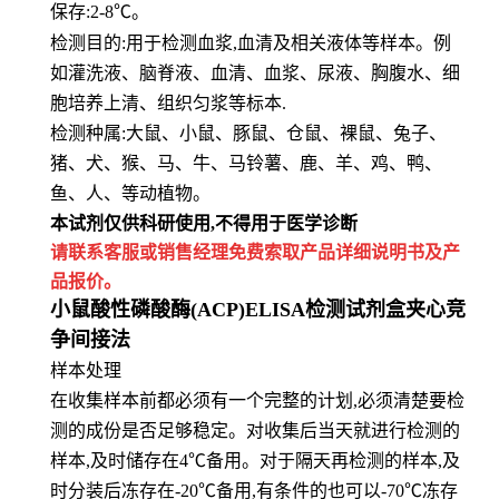
保存
:
2-8℃。
检测目的:用于检测血浆,血清及相关液体等样本。例
如灌洗液、脑脊液、血清、血浆、尿液、胸腹水、细
胞培养上清、组
织匀浆等标本.
检测种属:大鼠、小鼠、豚鼠、仓鼠、裸鼠、兔子、
猪、犬、猴、马、牛、马铃薯、鹿、羊、鸡、鸭、
鱼、人、等动植物。
本试剂仅供
科研
使用
,
不得用于医学诊断
请联系客服或销售经理免费索取
产品详细说明书及产
品报价。
小鼠酸性磷酸酶(ACP)ELISA检测试剂盒夹心竞
争间接法
样本处理
在收集样本前都必须有一个完整的计划,必须清楚要检
测的成份是否足够稳定。对收集后当天就进行检测的
样本,及时储存在4℃备用。对于隔天再检测的样本,及
时分装后冻存在-20℃备用,有条件的也可以-70℃冻存