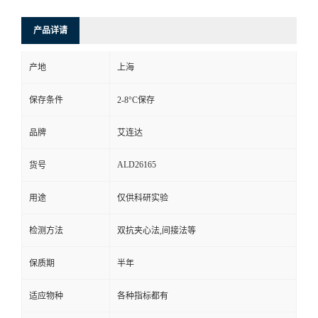
产品详请
产地
上海
保存条件
2-8°C保存
品牌
艾连达
ALD26165
货号
用途
仅供科研实验
检测方法
双抗夹心法,间接法等
保质期
半年
适应物种
各种指标都有