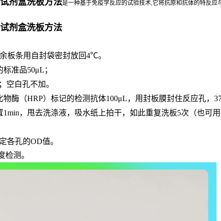
检测试剂盒洗板方法
是一种基于免疫学反应的试验技术,它将抗原和抗体的特反应与
检测试剂盒洗板方法
剩余板条用自封袋密封放回4℃。
的标准品
50μL；
μL；空白孔不加。
化物酶（
HRP）标记的检测抗体100μL，用封板膜封住反应孔，3
置
1min，甩去洗涤液，吸水纸上拍干，如此重复洗板5次（也可
。
处测定各孔的OD值。
度检测。