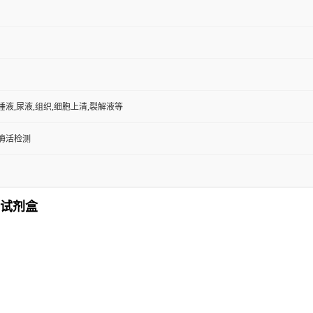
,唾液,尿液,组织,细胞上清,裂解液等
/酶活检测
测试剂盒