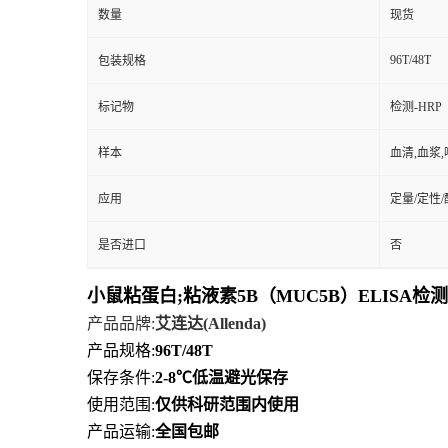
数量
现货
96T/48T
包装规格
标记物
检测-HRP
样本
血清,血浆
应用
定量/定性
是否进口
否
小鼠粘蛋白;粘液素5B（MUC5B）ELISA检
产品品牌
:
艾连达
(Allenda)
产品规格
:
96T/48T
保存条件
:
2-8℃
低
温避光保存
使用范围
:
仅供科研范围内使用
产品运输
:
全国包邮