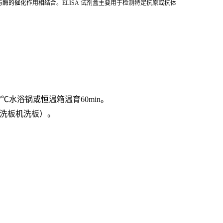
酶的催化作用相结合。ELISA 试剂盒主要用于检测特定抗原或抗体
7℃水浴锅或恒温箱温育60min。
用洗板机洗板）。