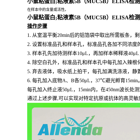
小鼠粘蛋白;粘液素5B（MUC5B）ELISA
在样本中的含量或活性。
小鼠粘蛋白;粘液素5B（MUC5B）ELISA
操作步骤
1.
从室温平衡
20min后的铝箔袋中取出所需板条，
2.
设置标准品孔和样本孔，标准品孔各加不同浓度
3.
样本孔先加待测样本
10μL，再加样本稀释液40
4.
除空白孔外，标准品孔和样本孔中每孔加入辣根
5.
弃去液体，吸水纸上拍干，每孔加满洗涤液，静
6.
每孔加入底物
A、B各50μL，37℃避光孵育15min
每孔加入终止液
50μL，15min内，在450nm波长
通过上述步骤,可以实现对特定抗原或抗体的高灵敏