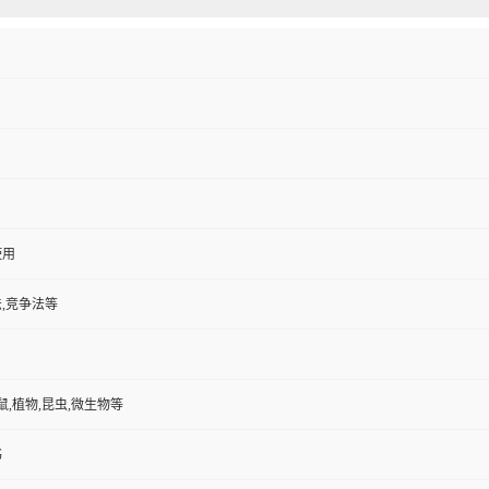
使用
,竞争法等
鼠,植物,昆虫,微生物等
书