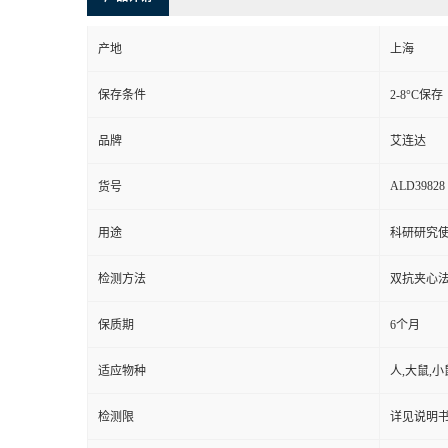
产地
上海
保存条件
2-8°C保存
品牌
艾连达
ALD39828
货号
用途
科研研究
检测方法
双抗夹心法
保质期
6个月
适应物种
人,大鼠,小
检测限
详见说明