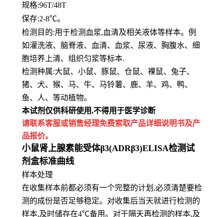
规格:96T/48T
保存
:
2-8℃。
检测目的:用于检测血浆,血清及相关液体等样本。例
如灌洗液、脑脊液、血清、血浆、尿液、胸腹水、细
胞培养上清、组
织匀浆等标本.
检测种属:大鼠、小鼠、豚鼠、仓鼠、裸鼠、兔子、
猪、犬、猴、马、牛、马铃薯、鹿、羊、鸡、鸭、
鱼、人、等动植物。
本试剂仅供
科研
使用
,
不得用于医学诊断
请联系客服或销售经理免费索取
产品详细说明书及产
品报价。
小鼠肾上腺素能受体β3(ADRβ3)ELISA检测试
剂盒标准曲线
样本处理
在收集样本前都必须有一个完整的计划,必须清楚要检
测的成份是否足够稳定。对收集后当天就进行检测的
样本,及时储存在4℃备用。对于隔天再检测的样本,及