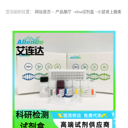
您当前的位置：
网站首页
>
产品展厅
>
elisa试剂盒
>
小鼠肾上腺素
能受体β3(ADRβ3)ELISA检测试剂盒标准曲线