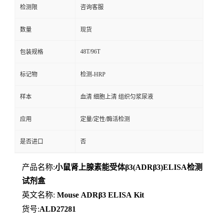
检测限
咨询客服
数量
现货
48T/96T
包装规格
标记物
检测-HRP
样本
血清 细胞上清 组织匀浆尿液
应用
定量/定性/酶活检测
是否进口
否
产品名称:
小鼠肾上腺素能受体β3(ADRβ3)ELISA检测
试剂盒
英文名称:
Mouse
ADRβ3
ELISA
Kit
货号:
ALD27281