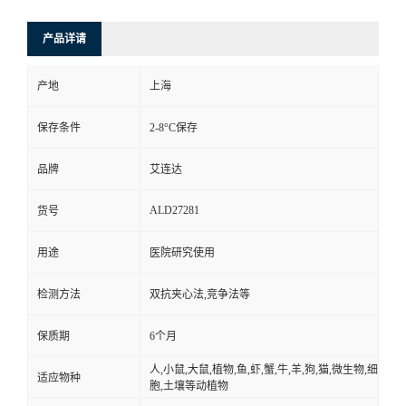
产品详请
产地
上海
保存条件
2-8°C保存
品牌
艾连达
ALD27281
货号
用途
医院研究使用
检测方法
双抗夹心法,竞争法等
保质期
6个月
人,小鼠,大鼠,植物,鱼,虾,蟹,牛,羊,狗,猫,微生物,细
适应物种
胞,土壤等动植物