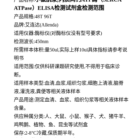
ATPase）ELISA检测试剂盒检测范围
产品规格:48T 96T
品牌:
艾连达(Allenda)
适用仪器:酶标仪(对酶标仪没有型号要求)
检测波长:450nm
所需样本体积:量50
ul
,实际上样10ul具体指标请参考说
明书
适用范围:仅供科研课题研究使用,不得用于临床诊
断。
适用样本类型:血清,血浆,组织匀浆,细胞上清液,脑脊
液,灌洗液,粪便等相关液体样本
产品用途:测定血清、血浆、组织匀浆等相关液体样本
含量。
供应种属分类:人、大鼠、小鼠、猴子、犬、猪牛羊、
鸡鸭鹅、植物、鱼、昆虫等试剂盒
保存:2-8°C冷藏,保质期半年。