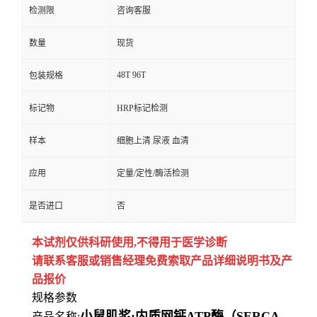
检测限
咨询客服
数量
现货
48T 96T
包装规格
标记物
HRP标记检测
样本
细胞上清 尿液 血清
应用
定量/定性/酶活检测
是否进口
否
本试剂仅供
科研
使用
,
不得用于医学诊断
请联系客服或销售经理免费索取
产品详细说明书及产
品报价
规格参数
小鼠肌浆;内质网钙ATP酶（SERCA
产品名称: