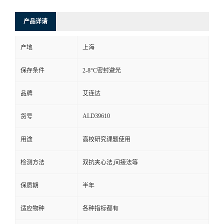
产品详请
产地
上海
保存条件
2-8°C密封避光
品牌
艾连达
ALD39610
货号
用途
高校研究课题使用
检测方法
双抗夹心法,间接法等
保质期
半年
适应物种
各种指标都有