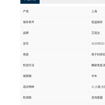
产地
上海
保存条件
低温保存
品牌
艾连达
ALD39523
货号
用途
用于科研实
检测方法
酶联免疫
保质期
半年
适应物种
人,小鼠,大
检测限
咨询客服