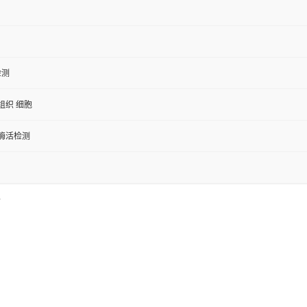
检测
组织 细胞
/酶活检测