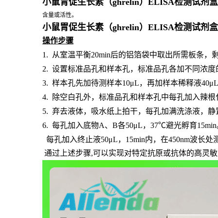
小鼠胃促生长素（ghrelin）ELISA检测试剂
含量或活性。
小鼠胃促生长素（ghrelin）ELISA检测试剂
操作步骤
1.
从室温平衡
20min后的铝箔袋中取出所需板条
2.
设置标准品孔和样本孔，标准品孔各加不同浓度
3.
样本孔先加待测样本
10μL，再加样本稀释液40
4.
除空白孔外，标准品孔和样本孔中每孔加入辣根
5.
弃去液体，吸水纸上拍干，每孔加满洗涤液，静
6.
每孔加入底物
A、B各50μL，37℃避光孵育15mi
每孔加入终止液
50μL，15min内，在450nm波
通过上述步骤,可以实现对特定抗原或抗体的高灵