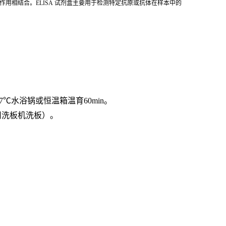
用相结合。ELISA 试剂盒主要用于检测特定抗原或抗体在样本中的
7℃水浴锅或恒温箱温育60min。
用洗板机洗板）。