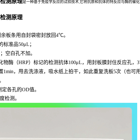
盒检测原理
是一种基于免疫学反应的试验技术,它将抗原和抗体的特反应与酶的催化作
盒检测原理
，剩余板条用自封袋密封放回4℃。
的标准品
50μL；
μL；空白孔不加。
化物酶（
HRP）标记的检测抗体100μL，用封板膜封住反应孔，3
置
1min，甩去洗涤液，吸水纸上拍干，如此重复洗板5次（也可
n。
长处测定各孔的OD值。
敏度检测。