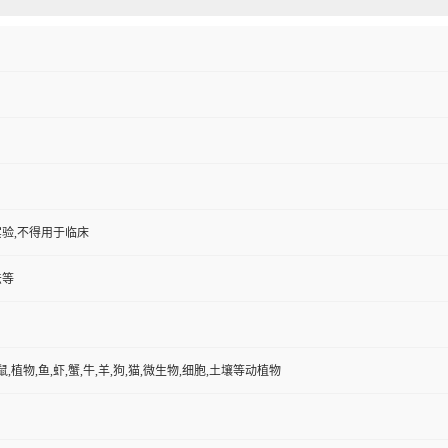
验,不得用于临床
法等
鼠,植物,鱼,虾,蟹,牛,羊,狗,猫,微生物,细胞,土壤等动植物