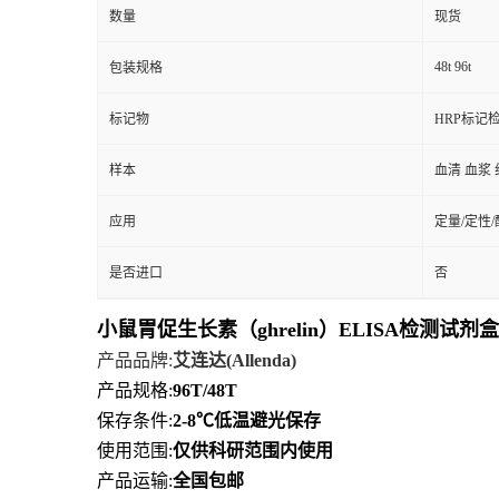
数量
现货
48t 96t
包装规格
标记物
HRP标记
样本
血清 血浆 
应用
定量/定性
是否进口
否
小鼠胃促生长素（ghrelin）ELISA检测试剂盒
产品品牌
:
艾连达
(Allenda)
产品规格
:
96T/48T
保存条件
:
2-8℃
低
温避光保存
使用范围
:
仅供科研范围内使用
产品运输
:
全国包邮