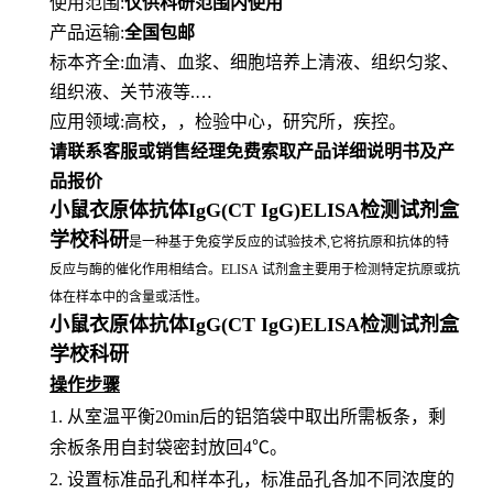
使用范围
:
仅供科研范围内使用
产品运输
:
全国包邮
标本齐全
:血清、血浆、细胞培养上清液、组织匀浆、
组织液、关节液等.…
应用领域
:高校，，检验中心，研究所，疾控。
请联系客服或销售经理免费索取产品详细说明书及产
品报价
小鼠衣原体抗体IgG(CT IgG)ELISA检测试剂盒
学校科研
是一种基于免疫学反应的试验技术,它将抗原和抗体的特
反应与酶的催化作用相结合。ELISA 试剂盒主要用于检测特定抗原或抗
体在样本中的含量或活性。
小鼠衣原体抗体IgG(CT IgG)ELISA检测试剂盒
学校科研
操作步骤
1.
从室温平衡
20min后的铝箔袋中取出所需板条，剩
余板条用自封袋密封放回4℃。
2.
设置标准品孔和样本孔，标准品孔各加不同浓度的