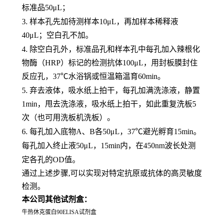
标准品
50μL；
3.
样本孔先加待测样本
10μL，再加样本稀释液
40μL；空白孔不加。
4.
除空白孔外，标准品孔和样本孔中每孔加入辣根化
物酶（
HRP）标记的检测抗体100μL，用封板膜封住
反应孔，37℃水浴锅或恒温箱温育60min。
5.
弃去液体，吸水纸上拍干，每孔加满洗涤液，静置
1min，甩去洗涤液，吸水纸上拍干，如此重复洗板5
次（也可用洗板机洗板）。
6.
每孔加入底物
A、B各50μL，37℃避光孵育15min。
每孔加入终止液
50μL，15min内，在450nm波长处测
定各孔的OD值。
通过上述步骤,可以实现对特定抗原或抗体的高灵敏度
检测。
本公司其他试剂盒：
牛热休克蛋白90ELISA试剂盒