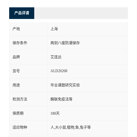
产品详请
产地
上海
保存条件
两到八度防潮保存
品牌
艾连达
ALD26208
货号
用途
毕业课题研究实验
检测方法
酶联免疫法等
保质期
180天
适应物种
人,大小鼠,植物,鱼,兔子等