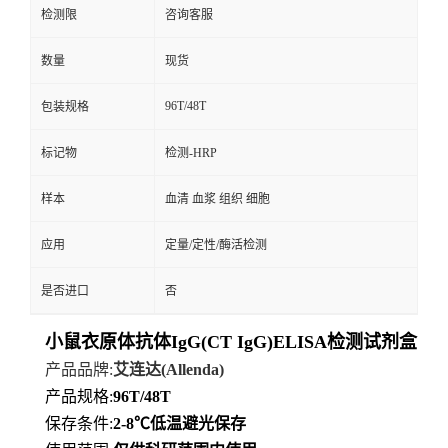
检测限
咨询客服
数量
现货
96T/48T
包装规格
标记物
检测-HRP
样本
血清 血浆 组织 细胞
应用
定量/定性/酶活检测
是否进口
否
小鼠衣原体抗体IgG(CT IgG)ELISA检测试剂盒
产品品牌
:
艾连达
(Allenda)
产品规格
:
96T/48T
保存条件
:
2-8℃
低
温避光保存