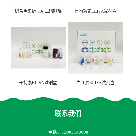
斑马鱼果糖-1,6-二磷酸酶
植物激素ELISA试剂盒
2（FBP-2）ELISA检测试剂
盒
干扰素ELISA试剂盒
白介素ELISA试剂盒
联系我们
电话：13003140698