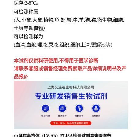
保存
:
2-8℃。
可检测种属
(人,小鼠,大鼠,植物,鱼,虾,蟹,牛,羊,狗,猫,微生物,细胞,
土壤等动植物）
可以检测样为
(血清,血浆,唾液,尿液,组织,细胞上清,裂解液等)
本试剂仅供
科研
使用
,
不得用于医学诊断
请联系客服或销售经理免费索取
产品详细说明书及产
品报
价
小鼠病毒抗体（LV-Ab）ELISA检测试剂盒查看参数