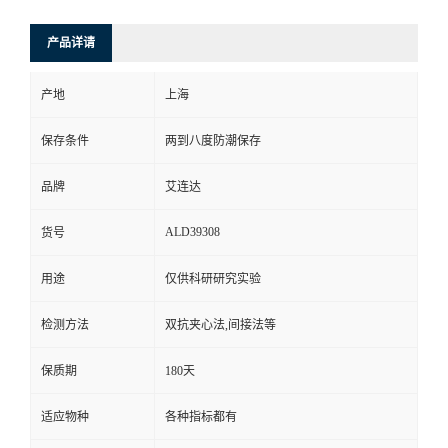
产品详请
产地
上海
保存条件
两到八度防潮保存
品牌
艾连达
ALD39308
货号
用途
仅供科研研究实验
检测方法
双抗夹心法,间接法等
保质期
180天
适应物种
各种指标都有