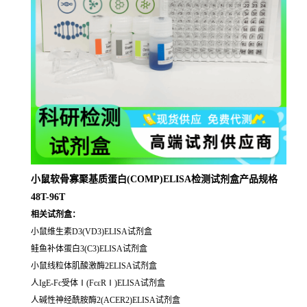
小鼠软骨寡聚基质蛋白(COMP)ELISA检测试剂盒产品规格
48T-96T
相关试剂盒：
小鼠维生素D3(VD3)ELISA试剂盒
鲑鱼补体蛋白3(C3)ELISA试剂盒
小鼠线粒体肌酸激酶2ELISA试剂盒
人IgE-Fc受体Ⅰ(FcεRⅠ)ELISA试剂盒
人碱性神经酰胺酶2(ACER2)ELISA试剂盒