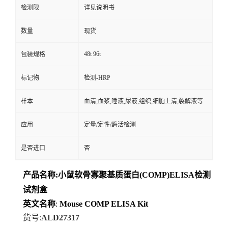
检测限
详见说明书
数量
现货
48t 96t
包装规格
标记物
检测-HRP
样本
血清,血浆,唾液,尿液,组织,细胞上清,裂解液等
应用
定量/定性/酶活检测
是否进口
否
产品名称
:
小鼠软骨寡聚基质蛋白(COMP)ELISA检测
试剂盒
英文名称
:
Mouse
COMP
ELISA
Kit
货号
:
ALD27317