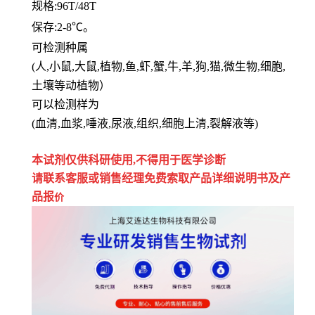
规格
:96T/48T
保存
:
2-8℃。
可检测种属
(人,小鼠,大鼠,植物,鱼,虾,蟹,牛,羊,狗,猫,微生物,细胞,
土壤等动植物）
可以检测样为
(血清,血浆,唾液,尿液,组织,细胞上清,裂解液等)
本试剂仅供
科研
使用
,
不得用于医学诊断
请联系客服或销售经理免费索取
产品详细说明书及产
品报
价