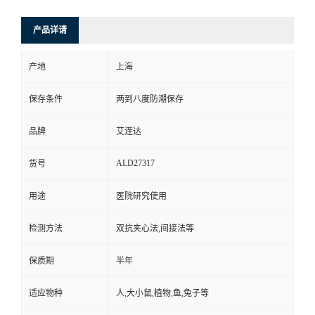
产品详请
产地
上海
保存条件
两到八度防潮保存
品牌
艾连达
ALD27317
货号
用途
医院研究使用
检测方法
双抗夹心法,间接法等
保质期
半年
适应物种
人,大小鼠,植物,鱼,兔子等