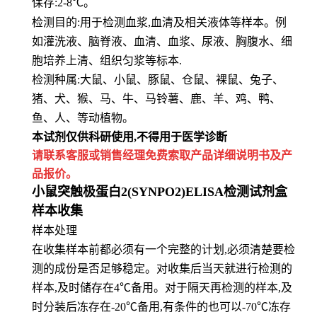
保存
:
2-8℃。
检测目的:用于检测血浆,血清及相关液体等样本。例
如灌洗液、脑脊液、血清、血浆、尿液、胸腹水、细
胞培养上清、组
织匀浆等标本.
检测种属:大鼠、小鼠、豚鼠、仓鼠、裸鼠、兔子、
猪、犬、猴、马、牛、马铃薯、鹿、羊、鸡、鸭、
鱼、人、等动植物。
本试剂仅供
科研
使用
,
不得用于医学诊断
请联系客服或销售经理免费索取
产品详细说明书及产
品报价。
小鼠突触极蛋白2(SYNPO2)ELISA检测试剂盒
样本收集
样本处理
在收集样本前都必须有一个完整的计划,必须清楚要检
测的成份是否足够稳定。对收集后当天就进行检测的
样本,及时储存在4℃备用。对于隔天再检测的样本,及
时分装后冻存在-20℃备用,有条件的也可以-70℃冻存