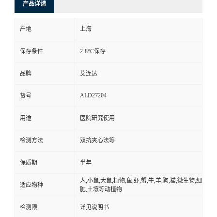
产品详请
产地
上海
保存条件
2-8°C保存
品牌
艾连达
ALD27204
货号
用途
医院研究使用
检测方法
双抗夹心法等
保质期
半年
人,小鼠,大鼠,植物,鱼,虾,蟹,牛,羊,狗,猫,微生物,细
适应物种
胞,土壤等动植物
检测限
详见说明书