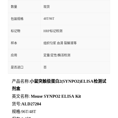
数量
现货
48T/96T
包装规格
标记物
HRP标记检测
样本
组织匀浆 血清 裂解液等
应用
定量/定性/酶活检测
是否进口
否
产品名称:
小鼠突触极蛋白2(SYNPO2)ELISA检测试
剂盒
英文名称:
Mouse
SYNPO2
ELISA
Kit
货号:
ALD27204
规格:96T/48T