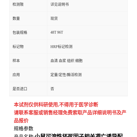
检测限
详见说明书
数量
现货
48T 96T
包装规格
标记物
HRP标记检测
样本
血清 血浆 组织 细胞
应用
定量/定性/酶活检测
是否进口
否
本试剂仅供
科研
使用
,
不得用于医学诊断
请联系客服或销售经理免费索取
产品详细说明书及产
品报价
规格参数
小鼠可溶性坏死因子相关凋亡诱导配
产品名称: