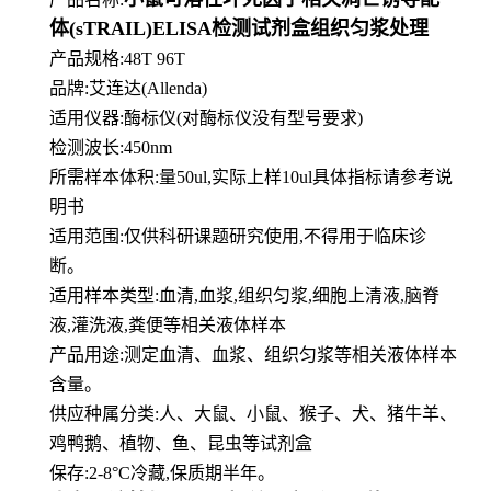
体(sTRAIL)ELISA检测试剂盒组织匀浆处理
产品规格:48T 96T
品牌:
艾连达(Allenda)
适用仪器:酶标仪(对酶标仪没有型号要求)
检测波长:450nm
所需样本体积:量50
ul
,实际上样10ul具体指标请参考说
明书
适用范围:仅供科研课题研究使用,不得用于临床诊
断。
适用样本类型:血清,血浆,组织匀浆,细胞上清液,脑脊
液,灌洗液,粪便等相关液体样本
产品用途:测定血清、血浆、组织匀浆等相关液体样本
含量。
供应种属分类:人、大鼠、小鼠、猴子、犬、猪牛羊、
鸡鸭鹅、植物、鱼、昆虫等试剂盒
保存:2-8°C冷藏,保质期半年。