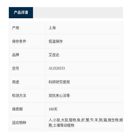
产品详请
产地
上海
保存条件
低温保存
品牌
艾连达
ALD26333
货号
用途
科研研究使用
检测方法
双抗夹心法等
保质期
180天
人,小鼠,大鼠,植物,鱼,虾,蟹,牛,羊,狗,猫,微生物,细
适应物种
胞,土壤等动植物