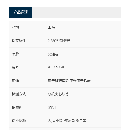
产品详请
产地
上海
保存条件
2-8°C密封避光
品牌
艾连达
ALD27479
货号
用途
用于科研实验,不得用于临床
检测方法
双抗夹心法等
保质期
6个月
适应物种
人,大小鼠,植物,鱼,兔子等