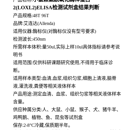
2(LOXL2)ELISA检测试剂盒结果判断
产品规格:48T 96T
品牌:
艾连达(Allenda)
适用仪器:酶标仪(对酶标仪没有型号要求)
检测波长:450nm
所需样本体积:量50
ul
,实际上样10ul具体指标请参考说
明书
适用范围:仅供科研课题研究使用,不得用于临床诊
断。
适用样本类型:血清,血浆,组织匀浆,细胞上清液,脑脊
液,灌洗液,粪便等相关液体样本
产品用途:测定血清、血浆、组织匀浆等相关液体样本
含量。
供应种属分类:人、大鼠、小鼠、猴子、犬、猪牛羊、
鸡鸭鹅、植物、鱼、昆虫等试剂盒
保存:2-8°C冷藏,保质期半年。