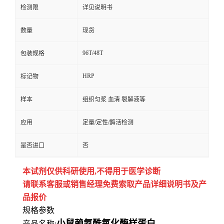
检测限
详见说明书
数量
现货
96T/48T
包装规格
HRP
标记物
样本
组织匀浆 血清 裂解液等
应用
定量/定性/酶活检测
是否进口
否
本试剂仅供
科研
使用
,
不得用于医学诊断
请联系客服或销售经理免费索取
产品详细说明书及产
品报价
规格参数
小鼠赖氨酰氧化酶样蛋白
产品名称: