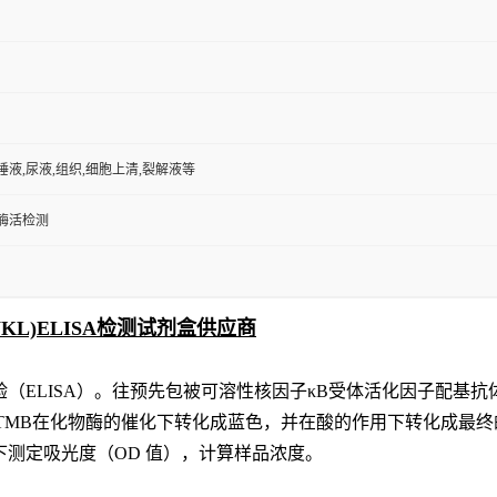
,唾液,尿液,组织,细胞上清,裂解液等
/酶活检测
KL)ELISA检测试剂盒供应商
验（
ELISA）。
往预先包
被可溶性核因子κB受体活化因子配基
抗
TMB在化物酶的催化下转化成蓝色，并在酸的作用下转化成最
波长下测定吸光度（OD 值），计算样品浓度。