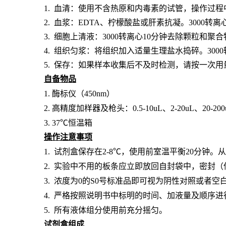
1. 血清：使用不含热原和内毒素的试管，操作过程
2. 血浆：EDTA、柠檬酸盐或肝素抗凝。3000转离
3. 细胞上清液：3000转离心10分钟去除颗粒和聚
4. 组织匀浆：将组织加入适量生理盐水捣碎。300
5. 保存：如果样本收集后不及时检测，请按一次
自备物品
1.
酶标仪（
450nm）
2.
高精度加样器及枪头：
0.5-10uL、2-20uL、20-20
3.
37℃恒温箱
操作注意事项
1.
试剂盒保存在
2-8℃，使用前室温平衡20分钟
2.
实验中不用的板条应立即放回自封袋中，密封（
3.
浓度为
0的S0号标准品即可视为阴性对照或者空
4.
严格按照说明书中标明的时间、加液量及顺序进
5.
所有液体组分使用前充分摇匀。
试剂盒组成