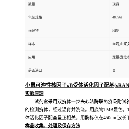
数量
现货
48t 96t
包装规格
HRP
标记物
样本
血清,血浆
应用
定量/定性
是否进口
否
小鼠可溶性核因子κB受体活化因子配基(sRAN
实验原理
试剂盒采用双抗体一步夹心法酶联免疫吸附试
的检测抗体，经过温育并洗涤。用底物TMB显色，
体活化因子配基
呈
正相关。用酶标仪在
450nm 
样品收集、处理及保存方法