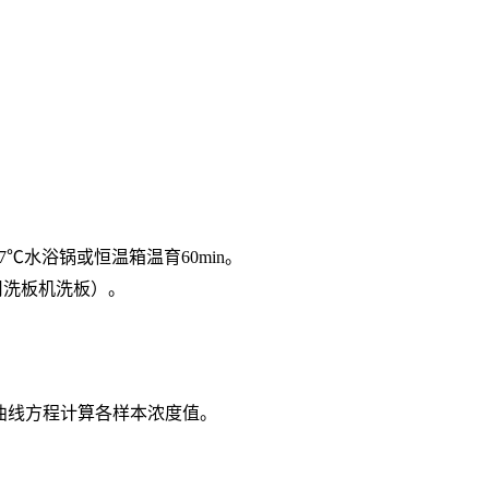
7℃水浴锅或恒温箱温育60min。
用洗板机洗板）。
按曲线方程计算各样本浓度值。