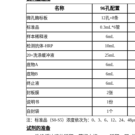
名称
96孔配置
微孔酶标板
12孔×8条
标准品
0.3mL*6管
样本稀释液
6
mL
检测抗体
-HRP
10mL
20×洗涤缓冲液
25mL
底物
A
6mL
底物
B
6mL
终止液
6mL
封板膜
2张
说明书
1份
自封袋
1个
注：标准品（
S0-S5）浓度
依次
为：
0、3、6、12、24、4
8
μ
试剂的准备