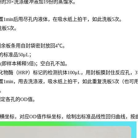
份的20×洗涤缓冲液加19份的蒸馏水。
置
1min后甩尽孔内液体，在吸水纸上拍干，如此洗板5次。
，洗板5次。
，剩余板条用自封袋密封放回4℃。
的标准品
50μL；
L
(即样本稀释5倍)
；
空白孔不加。
化物酶（
HRP）标记的检测抗体100μL，用封板膜封住反应孔，3
置
1min，甩去洗涤液，吸水纸上拍干，如此重复洗板5次（也可
n。
长处测定各孔的OD值。
度作横坐标，对应OD值作纵坐标，绘制出标准品线性回归曲线，