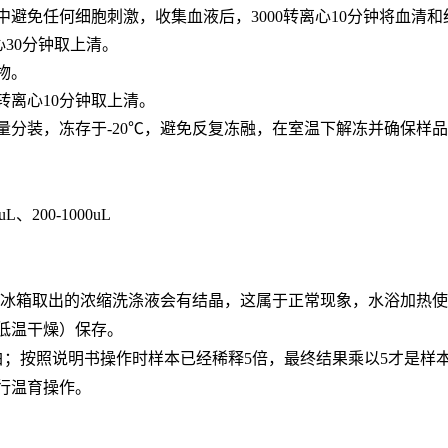
中避免任何细胞刺激，收集血液后，3000转离心10分钟将血清
心30分钟取上清。
合物。
0转离心10分钟取上清。
用量分装，冻存于-20℃，避免反复冻融，在室温下解冻并确保样
0uL、200-1000uL
。从冰箱取出的浓缩洗涤液会有结晶，这属于正常现象，水浴加热
低温干燥）保存。
白；按照说明书操作时样本已经稀释5倍，最终结果乘以5才是样
行温育操作。