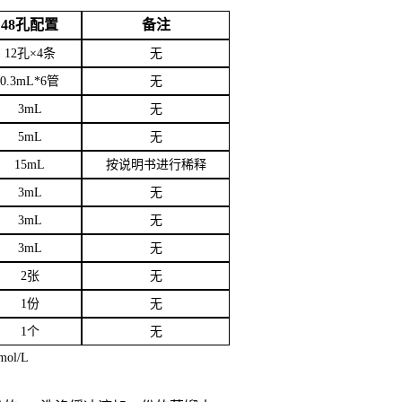
48孔配置
备注
12孔×4条
无
0.3mL*6管
无
3
mL
无
5mL
无
15mL
按说明书进行稀释
3mL
无
3mL
无
3mL
无
2张
无
1份
无
1个
无
mol/L