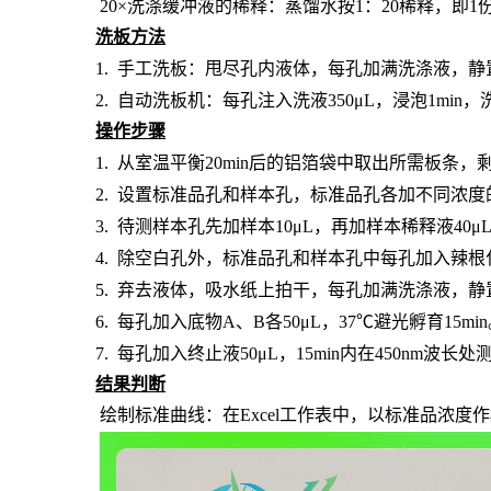
20×洗涤缓冲液的稀释：蒸馏水按1：20稀释，即1
洗板方法
1.
手工洗板：甩尽孔内液体，每孔加满洗涤液，静
2.
自动洗板机：每孔注入洗液
350μL，浸泡1min
操作步骤
1.
从室温平衡
20min后的铝箔袋中取出所需板条
2.
设置标准品孔和样本孔
，标准品孔各加不同浓度
3.
待测样本孔先加
样本
10μL，再
加样本稀释液
4
0μ
4.
除空白孔外，
标准品孔和样本孔中每孔加入辣根
5.
弃去液体，吸水纸上拍干，每孔加满洗涤液，静
6.
每孔加入底物
A、B各50μL，37℃避光孵育15mi
7.
每孔加入终止液
50μL，15min内在450nm波
结果判断
绘制标准曲线：在
Excel工作表中，以标准品浓