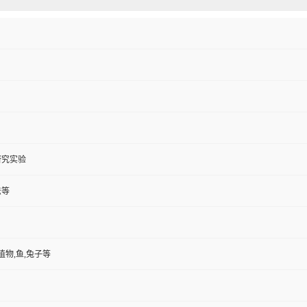
研究实验
法等
植物,鱼,兔子等