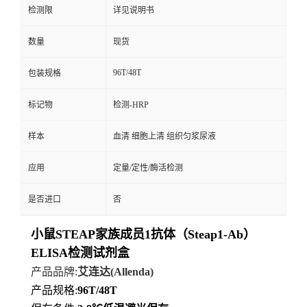
检测限
详见说明书
数量
现货
96T/48T
包装规格
标记物
检测-HRP
样本
血清 细胞上清 组织匀浆尿液
应用
定量/定性/酶活检测
是否进口
否
小鼠STEAP家族成员1抗体（Steap1-Ab）
ELISA检测试剂盒
产品品牌
:
艾连达
(Allenda)
产品规格
:
96T/48T