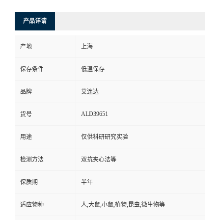
产品详请
产地
上海
保存条件
低温保存
品牌
艾连达
ALD39651
货号
用途
仅供科研研究实验
检测方法
双抗夹心法等
保质期
半年
适应物种
人,大鼠,小鼠,植物,昆虫,微生物等