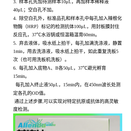
3.
样本孔先加待测样本
10μL，再加样本稀释液
40μL；空白孔不加。
4.
除空白孔外，标准品孔和样本孔中每孔加入辣根化
物酶（
HRP）标记的检测抗体100μL，用封板膜封住
反应孔，37℃水浴锅或恒温箱温育60min。
5.
弃去液体，吸水纸上拍干，每孔加满洗涤液，静置
1min，甩去洗涤液，吸水纸上拍干，如此重复洗板5
次（也可用洗板机洗板）。
6.
每孔加入底物
A、B各50μL，37℃避光孵育
15min。
每孔加入终止液
50μL，15min内，在450nm波长处测
定各孔的OD值。
通过上述步骤,可以实现对特定抗原或抗体的高灵敏
度检测。