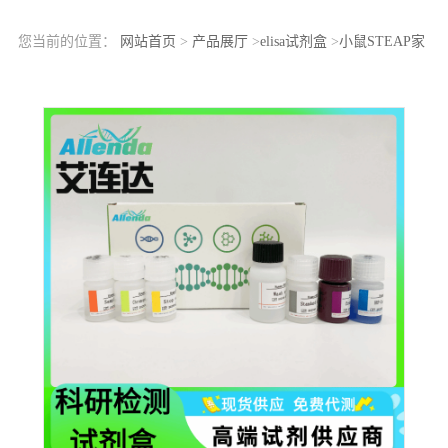
您当前的位置：
网站首页
>
产品展厅
>
elisa试剂盒
>
小鼠STEAP家
族成员1抗体（Steap1-Ab）ELISA检测试剂盒定性定量酶活