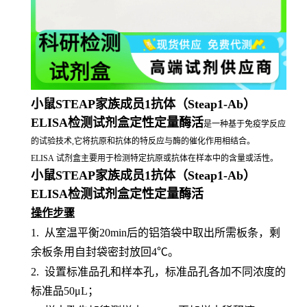
小鼠STEAP家族成员1抗体（Steap1-Ab）
ELISA检测试剂盒定性定量酶活
是一种基于免疫学反应
的试验技术,它将抗原和抗体的特反应与酶的催化作用相结合。
ELISA 试剂盒主要用于检测特定抗原或抗体在样本中的含量或活性。
小鼠STEAP家族成员1抗体（Steap1-Ab）
ELISA检测试剂盒定性定量酶活
操作步骤
1.
从室温平衡
20min后的铝箔袋中取出所需板条，剩
余板条用自封袋密封放回4℃。
2.
设置标准品孔和样本孔，标准品孔各加不同浓度的
标准品
50μL；