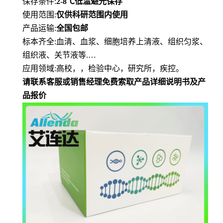
保存条件
:
2-8℃
低
温避光保存
使用范围
:
仅供科研范围内使用
产品运输
:
全国包邮
标本齐全
:血清、血浆、细胞培养上清液、组织匀浆、
组织液、关节液等.…
应用领域
:高校，，检验中心，研究所，疾控。
请联系客服或销售经理免费索取产品详细说明书及产
品报价