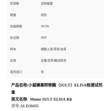
检测限
咨询客服
数量
现货
48t 96t
包装规格
HRP
标记物
样本
细胞上清 尿液 血清
应用
定量/定性/酶活检测
是否进口
否
产品名称
:
小鼠磺基转移酶（SULT）ELISA检测试剂
盒
英文名称
:
Mouse
SULT
ELISA
Kit
货号
:
ALD39435