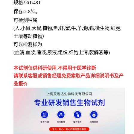
规格
:96T/48T
保存
:
2-8℃。
可检测种属
(人,小鼠,大鼠,植物,鱼,虾,蟹,牛,羊,狗,猫,微生物,细胞,
土壤等动植物）
可以检测样为
(血清,血浆,唾液,尿液,组织,细胞上清,裂解液等)
本试剂仅供
科研
使用
,
不得用于医学诊断
请联系客服或销售经理免费索取
产品详细说明书及产
品报
价