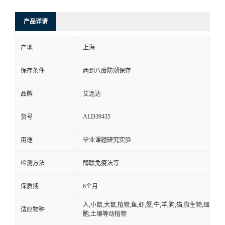
产品详请
产地
上海
保存条件
两到八度防潮保存
品牌
艾连达
ALD39435
货号
用途
毕业课题研究实验
检测方法
酶联免疫法等
保质期
6个月
人,小鼠,大鼠,植物,鱼,虾,蟹,牛,羊,狗,猫,微生物,细
适应物种
胞,土壤等动植物