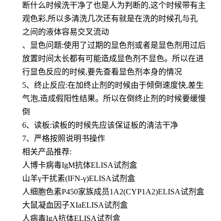
断什么时候洗干净了也是人为判断的,这个时候带有主
观色彩,所以多清洗几次还有就是在洗的时候孔与孔
之间的液体容易交叉流动
、显色问题:使用了过期的显色剂或者是显色剂用过后
放置时间太长都有可能造成显色剂不显色。所以在进
行显色反应的时候,要先查看显色剂本身的情况
5、终止反应:在加终止剂的时候由于倾倒速度快,差生
气泡,造成假阳性结果。所以在倒终止剂的时候要缓慢
倒
6、读板:读板的时候先应该保证板的清洁干净
7、严格按照说明书操作
相关产品推荐:
人博卡病毒IgM抗体ELISA试剂盒
山羊γ干扰素(IFN-γ)ELISA试剂盒
人细胞色素P450家族成员1A2(CYP1A2)ELISA试剂盒
大鼠凝血因子XIaELISA试剂盒
人病毒IgA抗体ELISA试剂盒