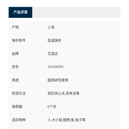
产品详请
产地
上海
保存条件
低温保存
品牌
艾连达
ALD26563
货号
用途
医院研究使用
检测方法
双抗夹心法,竞争法等
保质期
6个月
适应物种
人,大小鼠,植物,鱼,兔子等