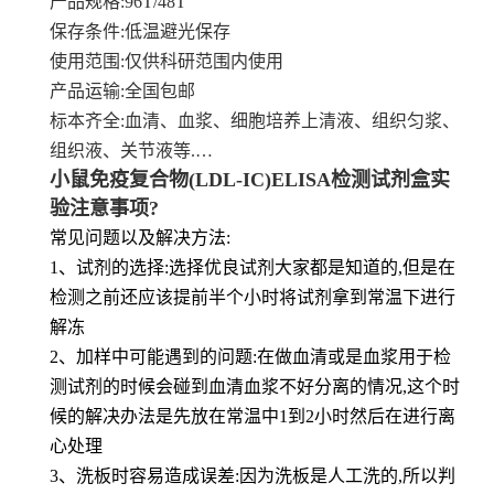
产品规格
:96T/48T
保存条件
:低温避光保存
使用范围
:仅供科研范围内使用
产品运输
:全国包邮
标本齐全
:血清、血浆、细胞培养上清液、组织匀浆、
组织液、关节液等.…
小鼠免疫复合物(LDL-IC)ELISA检测试剂盒实
验注意事项?
常见问题以及解决方法:
1、试剂的选择:选择优良试剂大家都是知道的,但是在
检测之前还应该提前半个小时将试剂拿到常温下进行
解冻
2、加样中可能遇到的问题:在做血清或是血浆用于检
测试剂的时候会碰到血清血浆不好分离的情况,这个时
候的解决办法是先放在常温中1到2小时然后在进行离
心处理
3、洗板时容易造成误差:因为洗板是人工洗的,所以判