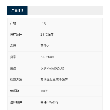
产品详请
产地
上海
保存条件
2-8°C保存
品牌
艾连达
ALD38405
货号
用途
仅供科研研究实验
检测方法
双抗夹心法,竞争法等
保质期
180天
适应物种
各种指标都有