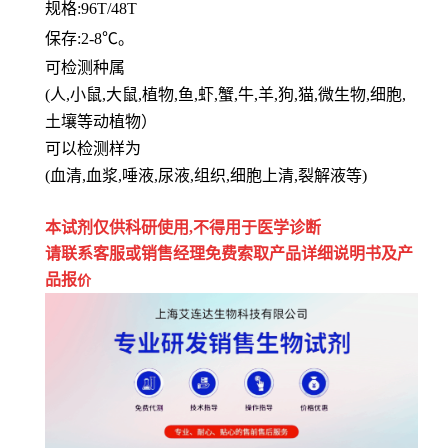
规格
:96T/48T
保存
:
2-8℃。
可检测种属
(人,小鼠,大鼠,植物,鱼,虾,蟹,牛,羊,狗,猫,微生物,细胞,
土壤等动植物）
可以检测样为
(血清,血浆,唾液,尿液,组织,细胞上清,裂解液等)
本试剂仅供
科研
使用
,
不得用于医学诊断
请联系客服或销售经理免费索取
产品详细说明书及产
品报
价