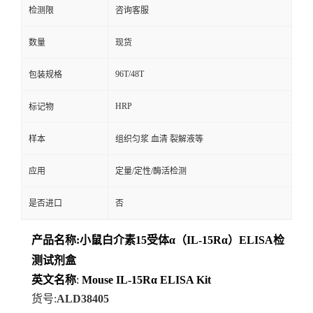
检测限
咨询客服
数量
现货
96T/48T
包装规格
HRP
标记物
样本
组织匀浆 血清 裂解液等
应用
定量/定性/酶活检测
是否进口
否
产品名称
:
小鼠白介素15受体α（IL-15Rα）ELISA检
测试剂盒
英文名称
:
Mouse
IL-15Rα
ELISA
Kit
货号
:
ALD38405