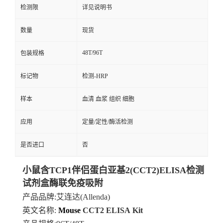
检测限
详见说明书
数量
现货
48T/96T
包装规格
标记物
检测-HRP
样本
血清 血浆 组织 细胞
应用
定量/定性/酶活检测
是否进口
否
小鼠含TCP1伴侣蛋白亚基2(CCT2)ELISA检测
试剂盒酶联免疫吸附
产品品牌
:艾连达(Allenda)
英文名称:
Mouse
CCT2
ELISA
Kit