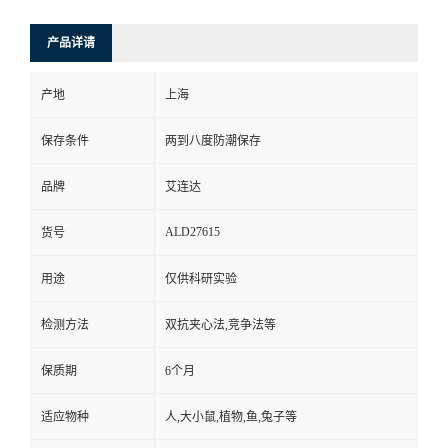
产品详请
产地
上海
保存条件
两到八度防潮保存
品牌
艾连达
ALD27615
货号
用途
仅供科研实验
检测方法
双抗夹心法,竞争法等
保质期
6个月
适应物种
人,大小鼠,植物,鱼,兔子等