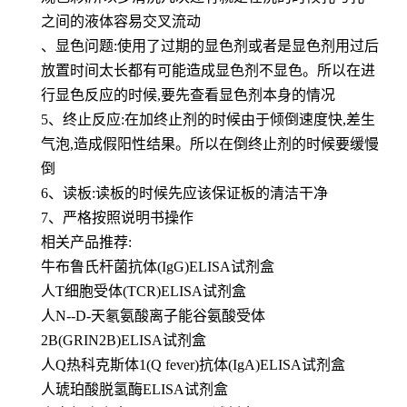
之间的液体容易交叉流动
、显色问题:使用了过期的显色剂或者是显色剂用过后
放置时间太长都有可能造成显色剂不显色。所以在进
行显色反应的时候,要先查看显色剂本身的情况
5、终止反应:在加终止剂的时候由于倾倒速度快,差生
气泡,造成假阳性结果。所以在倒终止剂的时候要缓慢
倒
6、读板:读板的时候先应该保证板的清洁干净
7、严格按照说明书操作
相关产品推荐:
牛布鲁氏杆菌抗体(IgG)ELISA试剂盒
人T细胞受体(TCR)ELISA试剂盒
人N--D-天氡氨酸离子能谷氨酸受体
2B(GRIN2B)ELISA试剂盒
人Q热科克斯体1(Q fever)抗体(IgA)ELISA试剂盒
人琥珀酸脱氢酶ELISA试剂盒