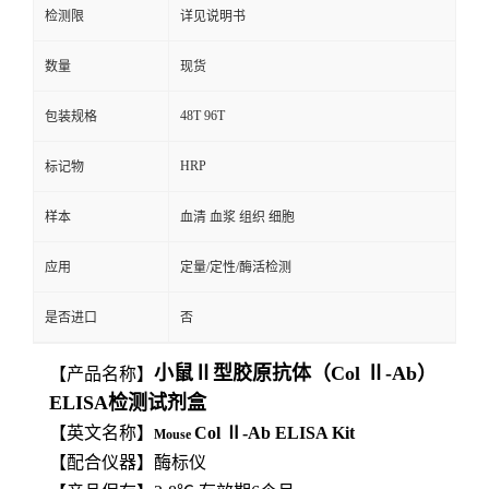
检测限
详见说明书
数量
现货
48T 96T
包装规格
HRP
标记物
样本
血清 血浆 组织 细胞
应用
定量/定性/酶活检测
是否进口
否
小鼠Ⅱ型胶原抗体（Col Ⅱ-Ab）
【产品名称】
ELISA检测试剂盒
【英文名称】
Col Ⅱ-Ab
ELISA
Kit
Mouse
【
配合仪器】酶标仪