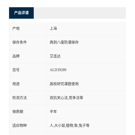
产品详请
产地
上海
保存条件
两到八度防潮保存
品牌
艾连达
ALD39289
货号
用途
高校研究课题使用
检测方法
双抗夹心法,竞争法等
保质期
半年
适应物种
人,大小鼠,植物,鱼,兔子等