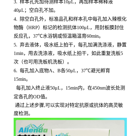
3.
样本孔先加待测样本
10μL，再加样本稀释液
40μL；空白孔不加。
4.
除空白孔外，标准品孔和样本孔中每孔加入辣根化
物酶（
HRP）标记的检测抗体100μL，用封板膜封住
反应孔，37℃水浴锅或恒温箱温育60min。
5.
弃去液体，吸水纸上拍干，每孔加满洗涤液，静置
1min，甩去洗涤液，吸水纸上拍干，如此重复洗板5
次（也可用洗板机洗板）。
6.
每孔加入底物
A、B各50μL，37℃避光孵育
15min。
每孔加入终止液
50μL，15min内，在450nm波长处测
定各孔的OD值。
通过上述步骤,可以实现对特定抗原或抗体的高灵敏
度检测。