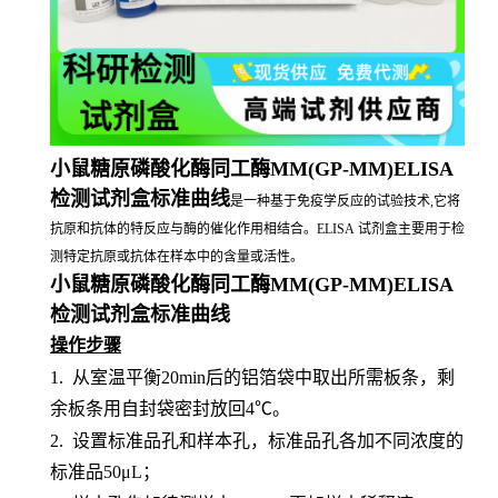
小鼠糖原磷酸化酶同工酶MM(GP-MM)ELISA
检测试剂盒标准曲线
是一种基于免疫学反应的试验技术,它将
抗原和抗体的特反应与酶的催化作用相结合。ELISA 试剂盒主要用于检
测特定抗原或抗体在样本中的含量或活性。
小鼠糖原磷酸化酶同工酶MM(GP-MM)ELISA
检测试剂盒标准曲线
操作步骤
1.
从室温平衡
20min后的铝箔袋中取出所需板条，剩
余板条用自封袋密封放回4℃。
2.
设置标准品孔和样本孔，标准品孔各加不同浓度的
标准品
50μL；