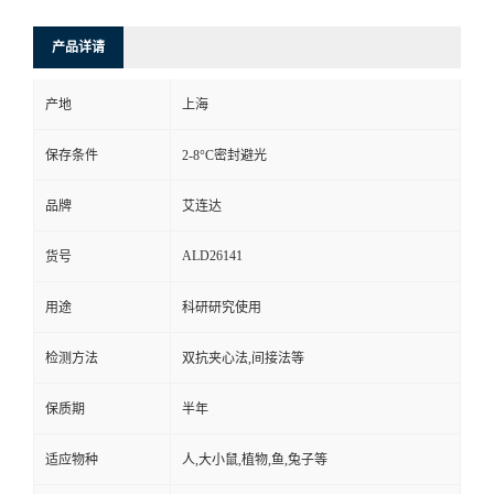
产品详请
产地
上海
保存条件
2-8°C密封避光
品牌
艾连达
ALD26141
货号
用途
科研研究使用
检测方法
双抗夹心法,间接法等
保质期
半年
适应物种
人,大小鼠,植物,鱼,兔子等