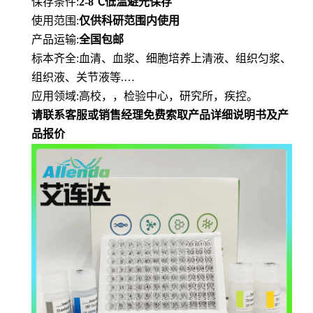
保存条件
:
2-8℃
低
温避光保存
使用范围
:
仅供科研范围内使用
产品运输
:
全国包邮
标本齐全
:血清、血浆、细胞培养上清液、组织匀浆、
组织液、关节液等.…
应用领域
:高校，，检验中心，研究所，疾控。
请联系客服或销售经理免费索取产品详细说明书及产
品报价