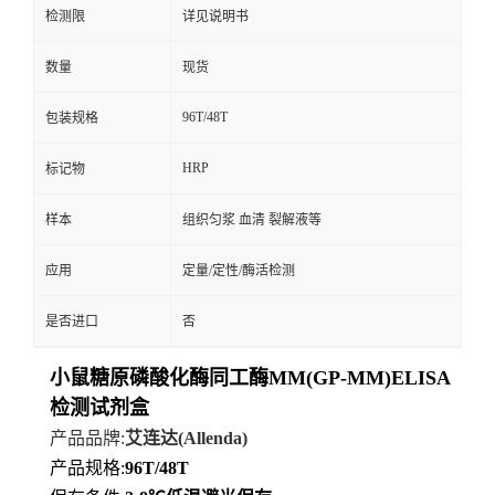
检测限
详见说明书
数量
现货
96T/48T
包装规格
HRP
标记物
样本
组织匀浆 血清 裂解液等
应用
定量/定性/酶活检测
是否进口
否
小鼠糖原磷酸化酶同工酶MM(GP-MM)ELISA
检测试剂盒
产品品牌
:
艾连达
(Allenda)
产品规格
:
96T/48T