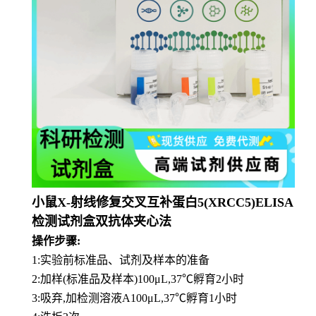
小鼠X-射线修复交叉互补蛋白5(XRCC5)ELISA
检测试剂盒双抗体夹心法
操作步骤:
1:实验前标准品、试剂及样本的准备
2:加样(标准品及样本)100μL,37℃孵育2小时
3:吸弃,加检测溶液A100μL,37℃孵育1小时