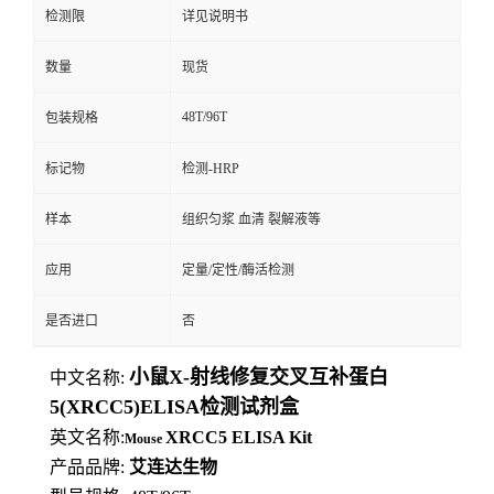
检测限
详见说明书
数量
现货
48T/96T
包装规格
标记物
检测-HRP
样本
组织匀浆 血清 裂解液等
应用
定量/定性/酶活检测
是否进口
否
小鼠X-射线修复交叉互补蛋白
中文名称:
5(XRCC5)ELISA检测试剂盒
英文名称:
XRCC5
ELISA
Kit
Mouse
产品品牌:
艾连达生物