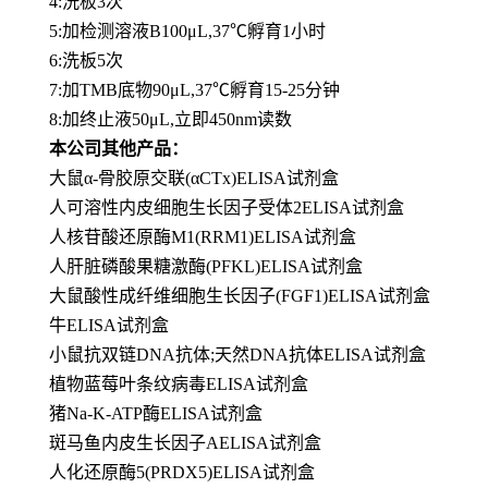
4:洗板3次
5:加检测溶液B100μL,37℃孵育1小时
6:洗板5次
7:加TMB底物90μL,37℃孵育15-25分钟
8:加终止液50μL,立即450nm读数
本公司其他产品：
大鼠α-骨胶原交联(αCTx)ELISA试剂盒
人可溶性内皮细胞生长因子受体2ELISA试剂盒
人核苷酸还原酶M1(RRM1)ELISA试剂盒
人肝脏磷酸果糖激酶(PFKL)ELISA试剂盒
大鼠酸性成纤维细胞生长因子(FGF1)ELISA试剂盒
牛ELISA试剂盒
小鼠抗双链DNA抗体;天然DNA抗体ELISA试剂盒
植物蓝莓叶条纹病毒ELISA试剂盒
猪Na-K-ATP酶ELISA试剂盒
斑马鱼内皮生长因子AELISA试剂盒
人化还原酶5(PRDX5)ELISA试剂盒