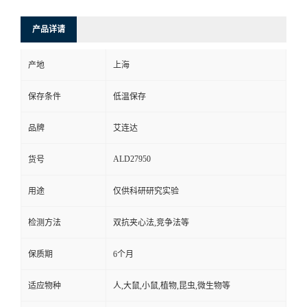
产品详请
产地
上海
保存条件
低温保存
品牌
艾连达
ALD27950
货号
用途
仅供科研研究实验
检测方法
双抗夹心法,竞争法等
保质期
6个月
适应物种
人,大鼠,小鼠,植物,昆虫,微生物等