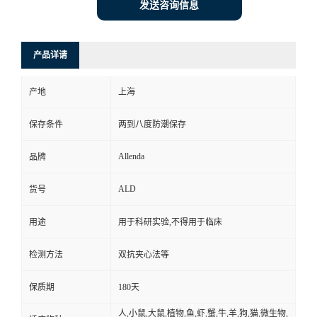
发送咨询信息
产品详请
产地
上海
保存条件
两到八度防潮保存
Allenda
品牌
ALD
货号
用途
用于科研实验,不得用于临床
检测方法
双抗夹心法等
保质期
180天
人,小鼠,大鼠,植物,鱼,虾,蟹,牛,羊,狗,猫,微生物,