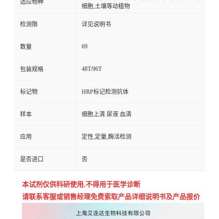
适应物种
细胞,土壤等动植物
检测限
详见说明书
69
数量
48T/96T
包装规格
标记物
HRP标记检测抗体
样本
细胞上清 尿液 血清
应用
定性,定量,酶活检测
是否进口
否
本试剂仅供
科研
使用
,
不得用于医学诊断
请联系客服或销售经理免费索取
产品详细说明书及产品报价