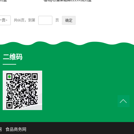
试剂盒
植物β甘露聚糖酶ELISA试剂盒
一页>
共66页，到第
页
二维码
网
食品商务网