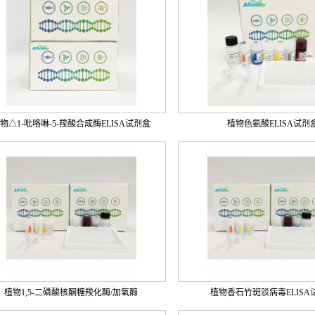
物△1-吡咯啉-5-羧酸合成酶ELISA试剂盒
植物色氨酸ELISA试剂
植物1,5-二磷酸核酮糖羧化酶/加氧酶
植物香石竹斑驳病毒ELISA
(RuBisCO)ELISA试剂盒